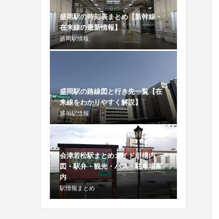
盛岡駅の時刻表まとめ【新幹線・
在来線の最新情報】
盛岡駅情報
盛岡駅の路線図と行き先一覧【在
来線をわかりやすく解説】
盛岡駅情報
会津若松駅まとめガイド｜構内
図・駅弁・観光・バス・駐車場案
内
駅情報まとめ