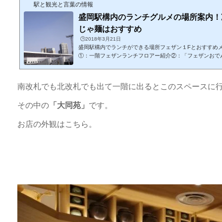
駅と観光と言葉の情報
盛岡駅構内のランチグルメの場所案内！
じゃ麺はおすすめ
🕒️2018年3月21日
盛岡駅構内でランチができる場所フェザン１Fとおすすめ
①：一階フェザンランチフロアー紹介②：「フェザンおで
特徴を紹介③：おすすめは「盛岡冷麺」と「じゃじゃ麺」
ここでほぼは完結します！ 盛岡駅構内のランチレストラ
ーは？最初に駅の全景です。（管理人撮影）この中でラン
南改札でも北改札でも出て一階に出るとこのスペースに
るのは一階の「FES"AN(フェザン)おでんせ館」というと
上は構内図ですが、一階の「赤丸の部分」そこが大体です
その中の
「大同苑」
です。
エリア」です。では、具体...
お店の外観はこちら。