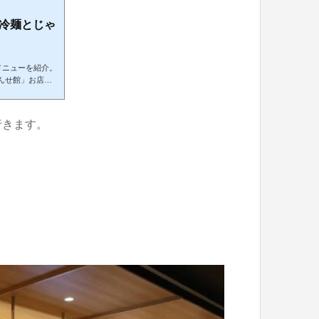
冷麺とじゃ
メニューを紹介。
んせ館」お店の
大きな駅なので
ンの場所とメニュ
チや食事ができ
行きます。
ころ。構内図で。
が「食事のお店