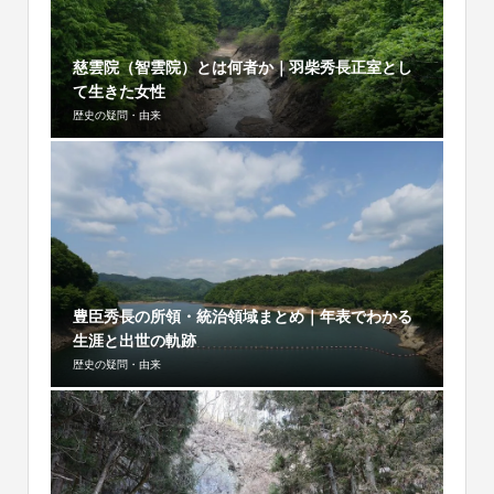
慈雲院（智雲院）とは何者か｜羽柴秀長正室とし
て生きた女性
歴史の疑問・由来
豊臣秀長の所領・統治領域まとめ｜年表でわかる
生涯と出世の軌跡
歴史の疑問・由来