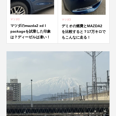
マツダ2
マツダ2
マツダのmazda2 xd l
デミオの燃費とMAZDA2
packageを試乗した印象
を比較すると？17万キロで
は？ディーゼルは凄い！
もこんなに走る！