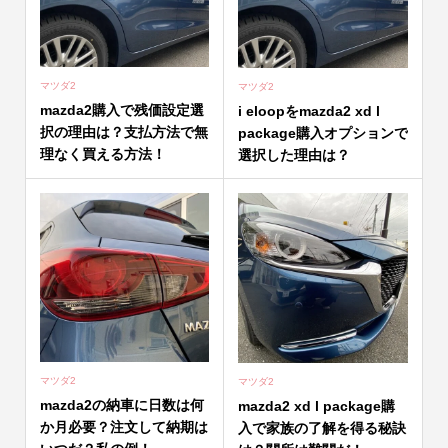
マツダ2
マツダ2
mazda2購入で残価設定選
i eloopをmazda2 xd l
択の理由は？支払方法で無
package購入オプションで
理なく買える方法！
選択した理由は？
マツダ2
マツダ2
mazda2の納車に日数は何
mazda2 xd l package購
か月必要？注文して納期は
入で家族の了解を得る秘訣