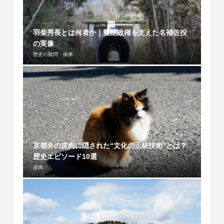
羽柴秀長とは何者か｜豊臣政権を支えた名補佐役
の実像
歴史の疑問・由来
京都弁の皮肉に隠された“文化の正統技術”とは？
歴史エピソード10選
皮肉