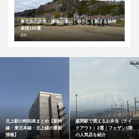
東北弁の皮肉・嫌味の違い｜やさしく刺さる独特
表現150選
皮肉
北上駅の時刻表まとめ【新幹
盛岡駅で買えるお弁当（テイ
線・東北本線・北上線の最新
クアウト）2選｜フェザン1階
情報】
の人気店を紹介