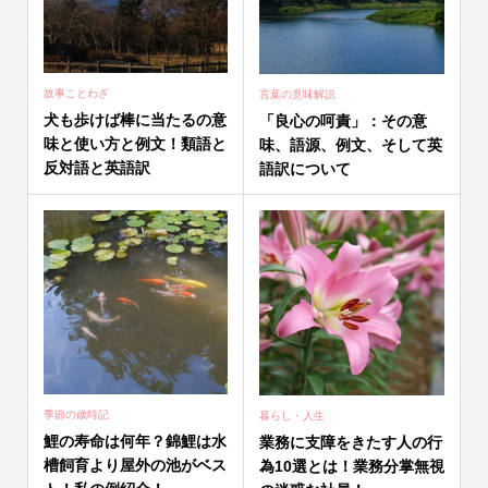
故事ことわざ
言葉の意味解説
犬も歩けば棒に当たるの意
「良心の呵責」：その意
味と使い方と例文！類語と
味、語源、例文、そして英
反対語と英語訳
語訳について
季節の歳時記
暮らし・人生
鯉の寿命は何年？錦鯉は水
業務に支障をきたす人の行
槽飼育より屋外の池がベス
為10選とは！業務分掌無視