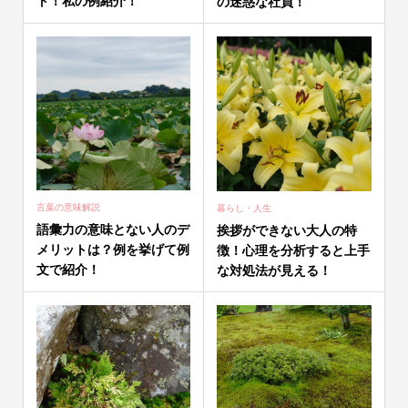
ト！私の例紹介！
の迷惑な社員！
言葉の意味解説
暮らし・人生
語彙力の意味とない人のデ
挨拶ができない大人の特
メリットは？例を挙げて例
徴！心理を分析すると上手
文で紹介！
な対処法が見える！