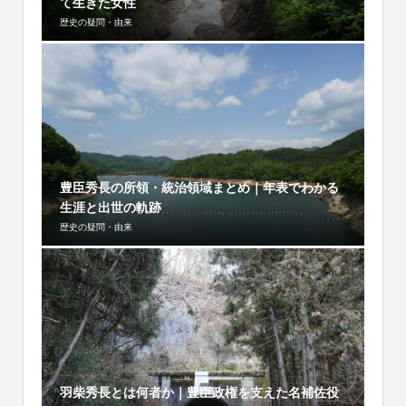
て生きた女性
歴史の疑問・由来
豊臣秀長の所領・統治領域まとめ｜年表でわかる
生涯と出世の軌跡
歴史の疑問・由来
羽柴秀長とは何者か｜豊臣政権を支えた名補佐役