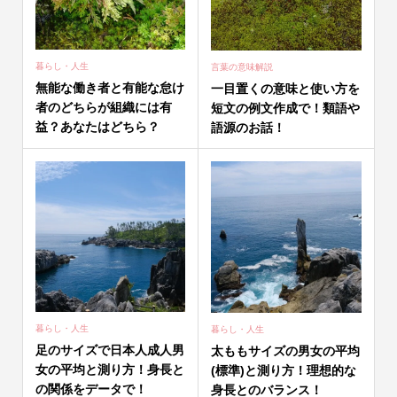
暮らし・人生
言葉の意味解説
無能な働き者と有能な怠け
一目置くの意味と使い方を
者のどちらが組織には有
短文の例文作成で！類語や
益？あなたはどちら？
語源のお話！
暮らし・人生
暮らし・人生
足のサイズで日本人成人男
太ももサイズの男女の平均
女の平均と測り方！身長と
(標準)と測り方！理想的な
の関係をデータで！
身長とのバランス！