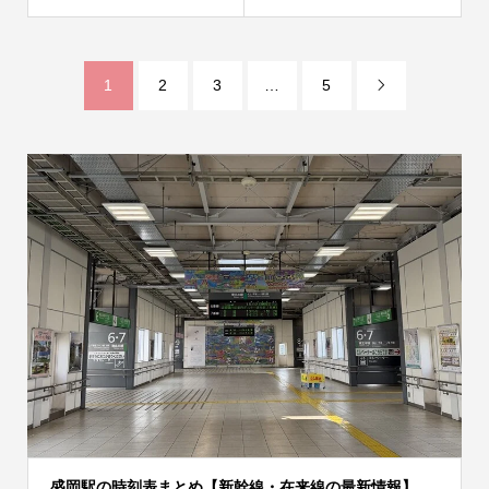
1
2
3
…
5

盛岡駅の時刻表まとめ【新幹線・在来線の最新情報】