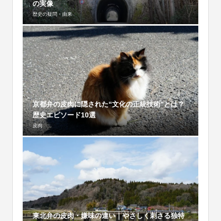
の実像
歴史の疑問・由来
京都弁の皮肉に隠された“文化の正統技術”とは？
歴史エピソード10選
皮肉
東北弁の皮肉・嫌味の違い｜やさしく刺さる独特