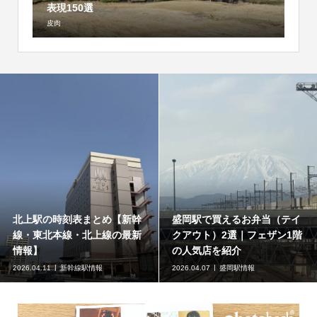
表現150選
皮肉
北上駅の時刻表まとめ【新幹
盛岡駅で買えるお弁当（テイ
線・東北本線・北上線の最新
クアウト）2選｜フェザン1階
情報】
の人気店を紹介
2026.04.11
新幹線駅情報
2026.04.07
盛岡駅情報