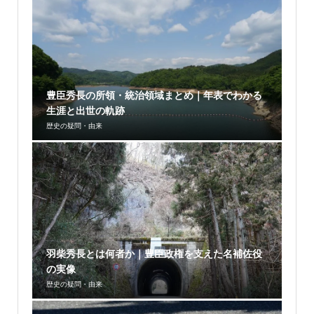
豊臣秀長の所領・統治領域まとめ｜年表でわかる
生涯と出世の軌跡
歴史の疑問・由来
羽柴秀長とは何者か｜豊臣政権を支えた名補佐役
の実像
歴史の疑問・由来