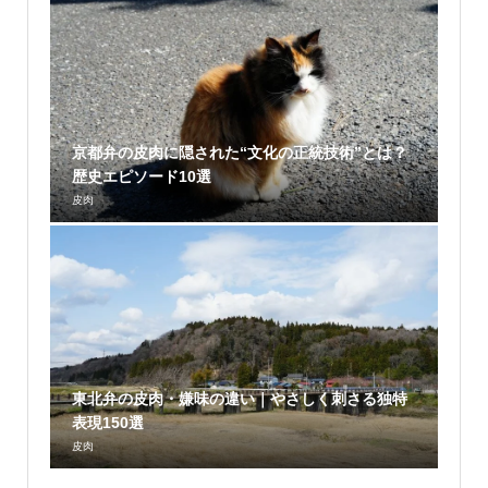
京都弁の皮肉に隠された“文化の正統技術”とは？
歴史エピソード10選
皮肉
東北弁の皮肉・嫌味の違い｜やさしく刺さる独特
表現150選
皮肉