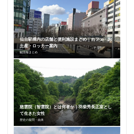
仙台駅構内の店舗と便利施設まとめ｜カフェ・お
土産・ロッカー案内
駅情報まとめ
慈雲院（智雲院）とは何者か｜羽柴秀長正室とし
て生きた女性
歴史の疑問・由来