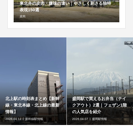
東北弁の皮肉・嫌味の違い｜やさしく刺さる独特
表現150選
皮肉
北上駅の時刻表まとめ【新幹
盛岡駅で買えるお弁当（テイ
線・東北本線・北上線の最新
クアウト）2選｜フェザン1階
情報】
の人気店を紹介
2026.04.11
新幹線駅情報
2026.04.07
盛岡駅情報