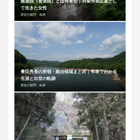
慈雲院（智雲院）とは何者か｜羽柴秀長正室とし
て生きた女性
歴史の疑問・由来
豊臣秀長の所領・統治領域まとめ｜年表でわかる
生涯と出世の軌跡
歴史の疑問・由来