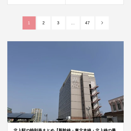
1
2
3
…
47

北上駅の時刻表まとめ【新幹線・東北本線・北上線の最