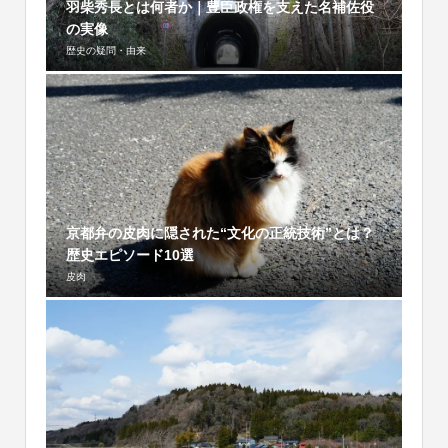
羽柴秀長とは何者か｜豊臣政権を支えた名補佐役
の実像
歴史の疑問・由来
京都弁の皮肉に隠された“文化の正統技術”とは？
歴史エピソード10選
皮肉