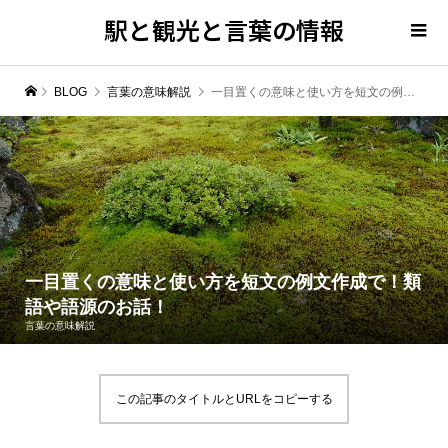
駅と観光と言葉の情報
BLOG
言葉の意味解説
一目置くの意味と使い方を短文の例文作成で！類語や語源のお話！
一目置くの意味と使い方を短文の例文作成で！類
語や語源のお話！
言葉の意味解説
この記事のタイトルとURLをコピーする