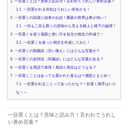
1.
一目置くとは？意味と読み方！言われてうれしい誉め言葉？
1.1.
一目置かれる存在はうれしい存在かも！
2.
一目置くの語源と由来のお話！囲碁の世界は奥が深い！
2.1.
一目も二目も置くの意味から見える格上と格下の論理！
3.
一目置くを使う場面と使い方を短文の例文の作成で！
3.1.
一目置くを使った例文を作成してみた！
4.
一目置くの類義語（言い換え）にはどんな言葉が？
5.
一目置くの反対語（対義語）にはどんな言葉がある？
6.
一目置くを英語で表現！単語と例文はどうなる？
7.
一目置くことはあっても置かれた覚えは？感想とまとめ！
7.1.
一目置かれることってあったかな？一目置く相手はいた
な～～
一目置くとは？意味と読み方！言われてうれし
い誉め言葉？