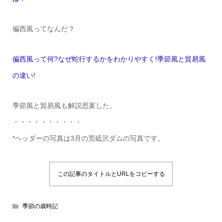
偏西風ってなんだ？
偏西風って何?なぜ蛇行するかをわかりやすく!季節風と貿易風
の違い!
季節風と貿易風も解説思案した。
・・・・・・・・・・
*ヘッダーの写真は3月の荒砥沢ダムの写真です。
この記事のタイトルとURLをコピーする
季節の歳時記