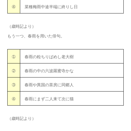
➃
菜種梅雨中途半端に終りし日
（歳時記より）
もう一つ、春雨を用いた俳句。
➀
春雨の粒ちりばめし老大樹
➁
春雨の中の六波羅蜜寺かな
➂
春雨や異国の茶房に同郷人
➃
春雨にまず二人来て次に猫
（歳時記より）