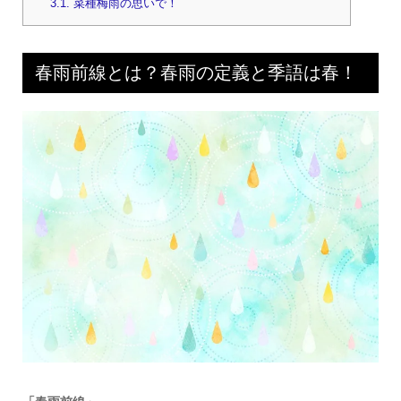
3.1.
菜種梅雨の思いで！
春雨前線とは？春雨の定義と季語は春！