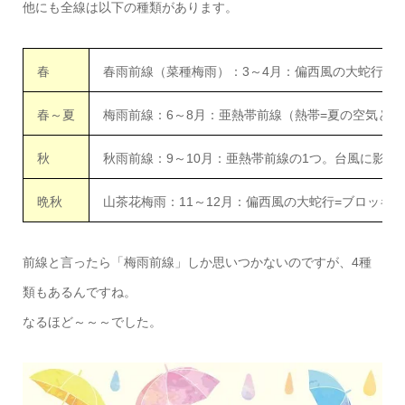
他にも全線は以下の種類があります。
春
春雨前線（菜種梅雨）：3～4月：偏西風の大蛇行
春～夏
梅雨前線：6～8月：亜熱帯前線（熱帯=夏の空気と温
秋
秋雨前線：9～10月：亜熱帯前線の1つ。台風に影響
晩秋
山茶花梅雨：11～12月：偏西風の大蛇行=ブロッキ
前線と言ったら「梅雨前線」しか思いつかないのですが、4種
類もあるんですね。
なるほど～～～でした。