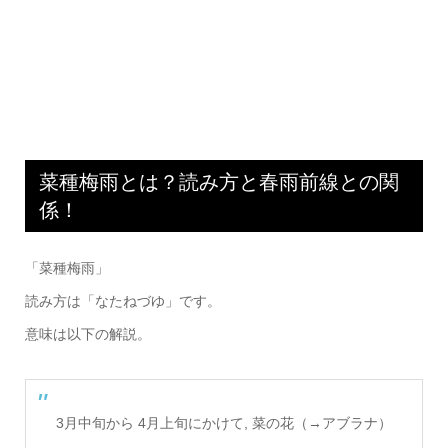
菜種梅雨とは？読み方と春雨前線との関
係！
「菜種梅雨」
読み方は「なたねづゆ」です。
意味は以下の解説。
3月中旬から 4月上旬にかけて, 菜の花（→アブラナ）