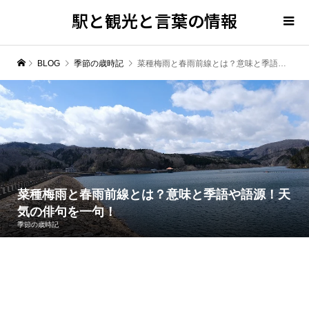
駅と観光と言葉の情報
BLOG
季節の歳時記
菜種梅雨と春雨前線とは？意味と季語や語源！天気の俳句を一句！
菜種梅雨と春雨前線とは？意味と季語や語源！天
気の俳句を一句！
季節の歳時記