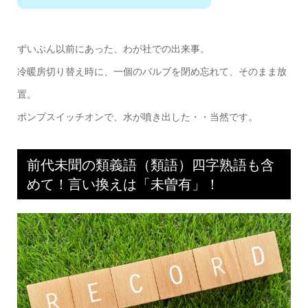
ずいぶん以前にあった、わが社での出来事。
冷暖房切り替え時に、一個のバルブを閉め忘れて、そのまま放
置。
ポンプスイッチオンで、水が噴き出した・・当然です。
前代未聞の類義語（類語）四字熟語も含
めて！言い換えは「未曽有」！