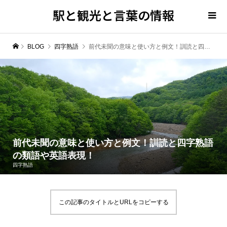
駅と観光と言葉の情報
BLOG
四字熟語
前代未聞の意味と使い方と例文！訓読と四字熟語の類語や英語表現！
前代未聞の意味と使い方と例文！訓読と四字熟語
の類語や英語表現！
四字熟語
この記事のタイトルとURLをコピーする