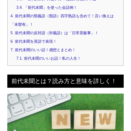
3.4.
「前代未聞」を使った会話例！
4.
前代未聞の類義語（類語）四字熟語も含めて！言い換えは
「未曽有」！
5.
前代未聞の反対語（対義語）は「日常茶飯事」！
6.
前代未聞を英語で表現！
7.
前代未聞のいい話！感想とまとめ！
7.1.
前代未聞のいいお話！私の人生！
前代未聞とは？読み方と意味を詳しく！