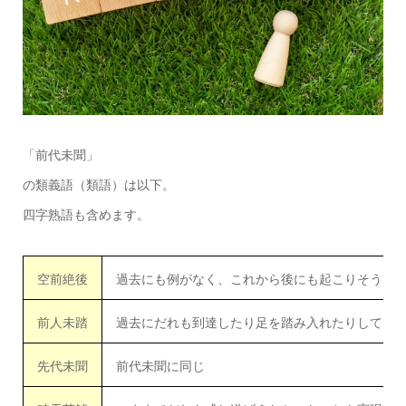
「前代未聞」
の類義語（類語）は以下。
四字熟語も含めます。
空前絶後
過去にも例がなく、これから後にも起こりそうも
前人未踏
過去にだれも到達したり足を踏み入れたりしてい
先代未聞
前代未聞に同じ