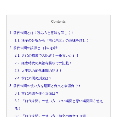
Contents
1.
前代未聞とは？読み方と意味を詳しく！
1.1.
漢字の分析から「前代未聞」の意味を詳しく！
2.
前代未聞の語源と由来のお話！
2.1.
唐代の陳書での記述！一番古いかも！
2.2.
鎌倉時代の興福寺牒状での記載！
2.3.
太平記の前代未聞の記述！
2.4.
前代未聞の訓読は？
3.
前代未聞の使い方を場面と例文と会話例で！
3.1.
前代未聞を使う場面は？
3.2.
「前代未聞」の使い方！いい場面と悪い場面両方使え
る！
3.3.
「前代未聞」の使い方：短文の例文１０選