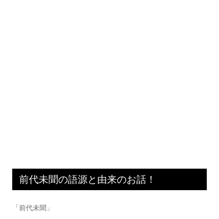
前代未聞の語源と由来のお話！
「前代未聞」