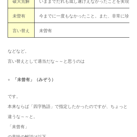
破天荒解
いままでだれも成し遂げえなかったことを実現す
未曽有
今までに一度もなかったこと。また、非常に珍し
言い替え
未曽有
などなど。
言い替えとして適当だな～～と思うのは
「未曾有」（みぞう）
です。
本来ならば「四字熟語」で指定したかったのですが、ちょっと
違うな～～と。
「未曾有」
の意味の解説は以下。