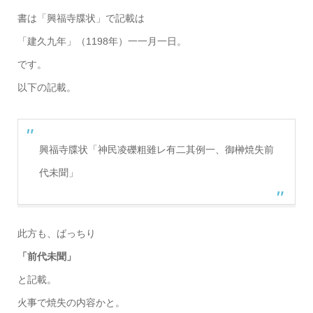
書は「興福寺牒状」で記載は
「建久九年」（1198年）一一月一日。
です。
以下の記載。
興福寺牒状「神民凌礫粗雖レ有二其例一、御榊焼失前
代未聞」
此方も、ばっちり
「前代未聞」
と記載。
火事で焼失の内容かと。