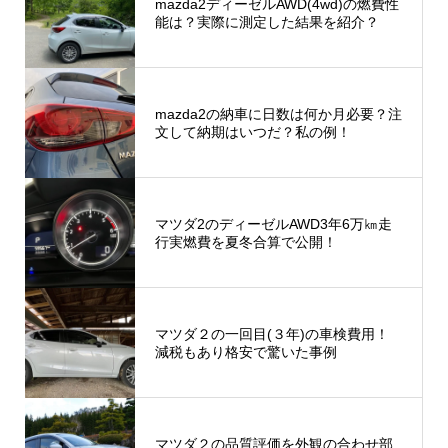
mazda2ディーゼルAWD(4wd)の燃費性
能は？実際に測定した結果を紹介？
mazda2の納車に日数は何か月必要？注
文して納期はいつだ？私の例！
マツダ2のディーゼルAWD3年6万㎞走
行実燃費を夏冬合算で公開！
マツダ２の一回目(３年)の車検費用！
減税もあり格安で驚いた事例
マツダ２の品質評価を外観の合わせ部