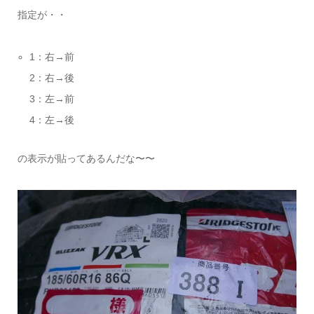
指定が・・
1：右→前
2：右→後
3：左→前
4：左→後
の表示が貼ってあるんだな〜〜