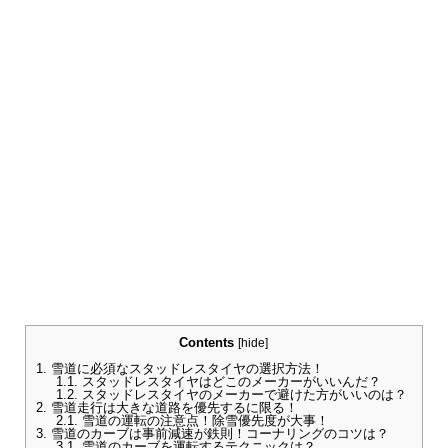
Contents
[
hide
]
1.
雪道に必須なスタッドレスタイヤの選択方法！
1.1.
スタッドレスタイヤはどこのメーカーがいいんだ？
1.2.
スタッドレスタイヤのメーカーで避けた方がいいのは？
2.
雪道走行は大きな道路を優先するに限る！
2.1.
雪道の運転の注意点！除雪優先度が大事！
3.
雪道のカーブは事前減速が鉄則！コーナリングのコツは？
3.1.
雪道のカーブを運転するテクニックは？