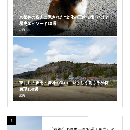
京都弁の皮肉に隠された“文化の正統技術”とは？
歴史エピソード10選
皮肉
東北弁の皮肉・嫌味の違い｜やさしく刺さる独特
表現150選
皮肉
1
「京都弁の皮肉一覧30選｜例文付き