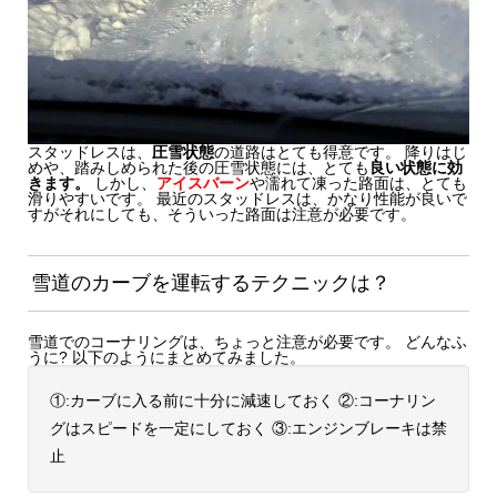
スタッドレスは、
圧雪状態
の道路はとても得意です。 降りはじ
めや、踏みしめられた後の圧雪状態には、とても
良い状態に効
きます。
しかし、
アイスバーン
や濡れて凍った路面は、とても
滑りやすいです。 最近のスタッドレスは、かなり性能が良いで
すがそれにしても、そういった路面は注意が必要です。
雪道のカーブを運転するテクニックは？
雪道でのコーナリングは、ちょっと注意が必要です。 どんなふ
うに? 以下のようにまとめてみました。
①:カーブに入る前に十分に減速しておく ②:コーナリン
グはスピードを一定にしておく ③:エンジンブレーキは禁
止