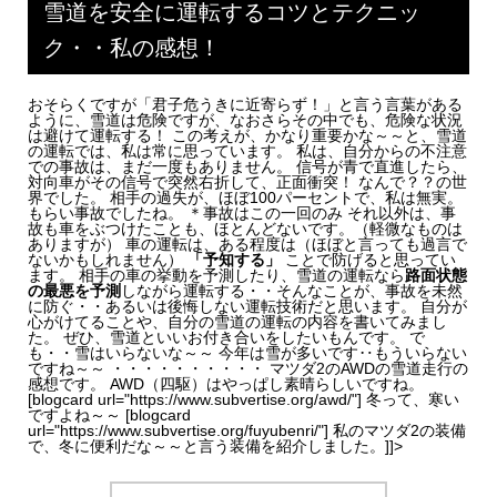
雪道を安全に運転するコツとテクニッ
ク・・私の感想！
おそらくですが「君子危うきに近寄らず！」と言う言葉がある
ように、雪道は危険ですが、なおさらその中でも、危険な状況
は避けて運転する！ この考えが、かなり重要かな～～と、雪道
の運転では、私は常に思っています。 私は、自分からの不注意
での事故は、まだ一度もありません。 信号が青で直進したら、
対向車がその信号で突然右折して、正面衝突！ なんで？？の世
界でした。 相手の過失が、ほぼ100パーセントで、私は無実。
もらい事故でしたね。 ＊事故はこの一回のみ それ以外は、事
故も車をぶつけたことも、ほとんどないです。（軽微なものは
ありますが） 車の運転は、ある程度は（ほぼと言っても過言で
ないかもしれません）
「予知する」
ことで防げると思ってい
ます。 相手の車の挙動を予測したり、雪道の運転なら
路面状態
の最悪を予測
しながら運転する・・そんなことが、事故を未然
に防ぐ・・あるいは後悔しない運転技術だと思います。 自分が
心がけてることや、自分の雪道の運転の内容を書いてみまし
た。 ぜひ、雪道といいお付き合いをしたいもんです。 で
も・・雪はいらないな～～ 今年は雪が多いです‥もういらない
ですね～～ ・・・・・・・・・・ マツダ2のAWDの雪道走行の
感想です。 AWD（四駆）はやっぱし素晴らしいですね。
[blogcard url="https://www.subvertise.org/awd/"] 冬って、寒い
ですよね～～ [blogcard
url="https://www.subvertise.org/fuyubenri/"] 私のマツダ2の装備
で、冬に便利だな～～と言う装備を紹介しました。]]>