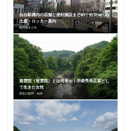
仙台駅構内の店舗と便利施設まとめ｜カフェ・お
土産・ロッカー案内
駅情報まとめ
慈雲院（智雲院）とは何者か｜羽柴秀長正室とし
て生きた女性
歴史の疑問・由来