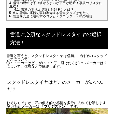
4.
雪道の運転は下り坂がうまいか下手が明暗！事故のリスクに
直結！
4.1.
雪道の下り坂で気を付けることは？
5.
冬の雪道の運転で事前準備する雪道グッズは何だ？
6.
雪道を安全に運転するコツとテクニック・・私の感想！
雪道に必須なスタッドレスタイヤの選択
方法！
雪道と言うと、スタッドレスタイヤは必須。 ではそのスタッド
レスについて
①：メーカーはどこがいい？ ②：避けた方がいいメーカーは？
について、体験などで解説します。
スタッドレスタイヤはどこのメーカーがいいん
だ？
おそらくですが、私の個人的な感情を多分に入れてお話します
が お勧めメーカーは
「ブリジストン」
です。