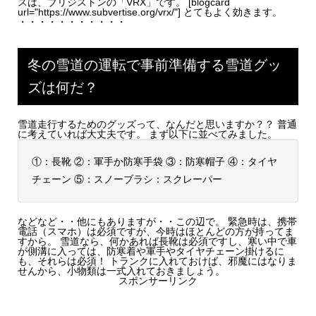
スは、ブリジストンの「VRX」です。 [blogcard
url="https://www.subvertise.org/vrx/"] とてもよく効きます。
・・・・・・・・・・・
冬の雪道の運転で事前準備する雪道グッ
ズは何だ？
雪道走行するためのグッズって、なんだと思いますか？？ 普通
に考えていれば大丈夫です。 まず以下に並べてみました。
①：長靴 ②：軍手か防寒手袋 ③：防寒帽子 ④：タイヤ
チェーン ⑤：スノーブラシ：スクレーパー
などなど・・他にもありますが・・この辺で。 緊急時は、携帯
電話（スマホ）は必須ですが、今時はほとんどの方が持ってま
すから。 雪道なら、何かあれば長靴は必須ですし、寒い中で車
が側溝に入っては、防寒着や軍手やタイヤチェーン掛けるに
も、それらは必須！ トランクに入れておけば、邪魔にはなりま
せんから、小物類は一式入れておきましょう。
スポンサーリンク