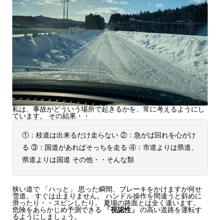
私は、事故がどういう場所で起きるかを、常に考えるようにし
ています。 その結果・・
①：枝道は出来るだけ走らない ②：急がば回れを心がけ
る ③：国道があればそっちを走る ④：市道よりは県道、
県道よりは国道 その他・・そんな類
狭い道で 「ハっと」 思った瞬間、ブレーキをかけますが何せ
雪道。 すぐは止まりません。 ハンドル操作を間違うと斜めに
滑ったり・・スピンしたり。 夏場の路面とは全く違います。
危険をあらかじめ予測できる
「視認性」
の高い道路を運転す
るようにしましょう。