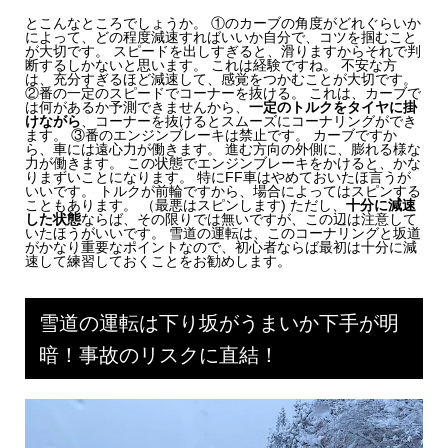
とこんなところでしょうか。 ①のカーブの角度がどれぐらいか
によって、どの程度減速すればいいか自分で、コツを掴むこと
が大切です。 スピードを出しすぎると、滑りますからそれで判
断するしかないと思います。 これは経験ですね。 不安な方
は、充分すぎるほど減速して、感覚をつかむことが大切です。
②番の一定のスピードでコーナーを抜ける。 これは、カーブで
は何があるか予測できませんから、
一定のトルクをタイヤに掛
けながら
、コーナーを抜けるとスムーズにコーナリングができ
ます。 ③番のエンジンブレーキは禁止です。 カーブですか
ら、車には遠心力が働きます。 進む方向の外側に、膨れる様な
力が働きます。 この状態でエンジンブレーキをかけると、かな
りまずいことになります。 特にFF車はやめておいたほ言うが
いいです。 トルクが前輪ですから、場合によってはスピンする
こともあります。 （最悪はスピンします) ただし、
十分に減速
した状態
ならば、その限りでは無いですが、この辺は注意して
いたほうがいいです。 雪道の運転は、このコーナリングと坂道
がかなり重要なポイントなので、初心者ならば最初は十分に減
速して練習しておくことをお勧めします。
雪道の運転は下り坂がうまいか下手が明
暗！事故のリスクに直結！