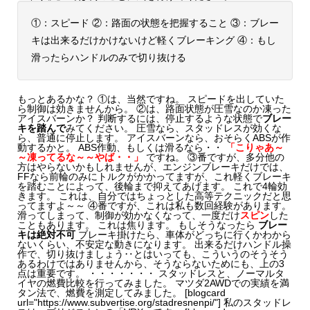
①：スピード ②：路面の状態を把握すること ③：ブレー
キは出来るだけかけないけど軽くブレーキング ④：もし
滑ったらハンドルのみで切り抜ける
もっとあるかな？ ①は、当然ですね。 スピードを出していた
ら制御は効きませんから。 ②は、路面状態が圧雪なのか凍った
アイスバーンか？ 判断するには、停止するような状態で
ブレー
キを踏んで
みてください。 圧雪なら、スタッドレスが効くな
ら、普通に停止します。 アイスバーンなら、おそらくABSが作
動するかと。 ABS作動、もしくは滑るなら・・
「こりゃあ～
～凍ってるな～～やば・・」
ですね。 ③番ですが、多分他の
方はやらないかもしれませんが、エンジンブレーキだけでは、
FFなら前輪のみにトルクがかかってますが、これ軽くブレーキ
を踏むことによって、後輪まで抑えてあげます。 これで4輪効
きます。 これは、自分ではちょっとした高等テクニックだと思
ってますよ～～ ④番ですが、これは私も数回経験があります。
滑ってしまって、制御が効かなくなって、一度だけ
スピン
した
こともあります。 これは焦ります。 もしそうなったら
ブレー
キは絶対不可
ブレーキ掛けたら、車体がどっちに行くかわから
ないくらい、不安定な動きになります。 出来るだけハンドル操
作で、切り抜けましょう‥とはいっても、こういうのそうそう
あるわけではありませんから、そうならないためにも、上の3
点は重要です。 ・・・・・・・ スタッドレスと、ノーマルタ
イヤの燃費比較を行ってみました。 マツダ2AWDでの実績を満
タン法で、燃費を測定してみました。 [blogcard
url="https://www.subvertise.org/stadresnenpi/"] 私のスタッドレ