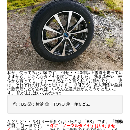
私が、使ってみた印象です。 何せ・・40年以上雪道を走ってい
ますから、いろんなタイヤを試してきました。 効き具合や、寿
命から言っても、まず一番だな‥と言う私のお勧めです。・ 後
は、それぞれの好みかと思います。 取引先や、友人関係や贔屓
の販売店などがあれば、いろんな選択肢があろうかと思いま
す。 私が主にはいてみたのは
①：BS ②：横浜 ③：TOYO ④：住友ゴム
などなど・・ やはり一番多くはいたのは 「BS」 です。
「制動
性能」
は一番です。 ＊
冬に「ノーマルタイヤ」はいけませ
ん。
罰せられますし、それ以上に危険ですのでやめましょう。