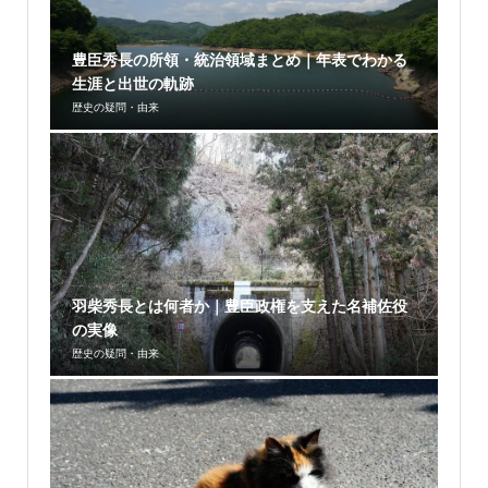
豊臣秀長の所領・統治領域まとめ｜年表でわかる
生涯と出世の軌跡
歴史の疑問・由来
羽柴秀長とは何者か｜豊臣政権を支えた名補佐役
の実像
歴史の疑問・由来