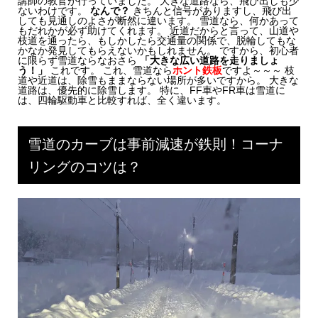
講師の教官が行っていました。 大きな道路なら、飛び出しも少
ないわけです。
なんで？
きちんと信号がありますし、飛び出
しても見通しのよさが断然に違います。 雪道なら、何かあって
もだれかが必ず助けてくれます。 近道だからと言って、山道や
枝道を通ったら、もしかしたら交通量の関係で、脱輪してもな
かなか発見してもらえないかもしれません。 ですから、初心者
に限らず雪道ならなおさら
「大きな広い道路を走りましょ
う！」
これです。 これ、雪道なら
ホント鉄板
ですよ～～～ 枝
道や近道は、除雪もままならない場所が多いですから。 大きな
道路は、優先的に除雪します。 特に、FF車やFR車は雪道に
は、四輪駆動車と比較すれば、全く違います。
雪道のカーブは事前減速が鉄則！コーナ
リングのコツは？