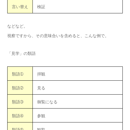
言い替え
検証
などなど。
視察ですから、その意味合いを含めると、こんな例で。
「見学」の類語
類語➀
拝観
類語➁
見る
類語➂
御覧になる
類語➃
参観
類語➄
観覧