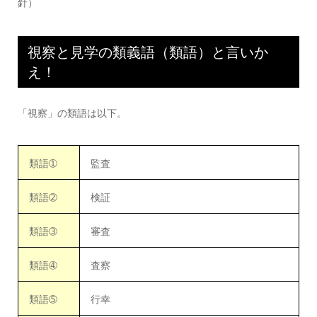
針）
視察と見学の類義語（類語）と言いか
え！
「視察」の類語は以下。
類語➀
監査
類語➁
検証
類語➂
審査
類語➃
査察
類語➄
行幸