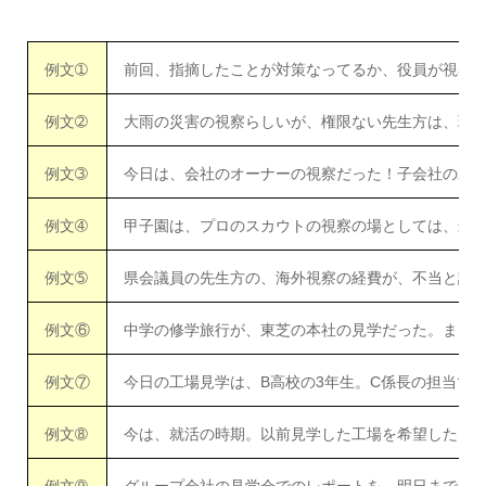
例文➀
前回、指摘したことが対策なってるか、役員が視察
例文➁
大雨の災害の視察らしいが、権限ない先生方は、現
例文➂
今日は、会社のオーナーの視察だった！子会社のわ
例文➃
甲子園は、プロのスカウトの視察の場としては、最
例文➄
県会議員の先生方の、海外視察の経費が、不当と認
例文⑥
中学の修学旅行が、東芝の本社の見学だった。まさ
例文⑦
今日の工場見学は、B高校の3年生。C係長の担当で
例文➇
今は、就活の時期。以前見学した工場を希望した。
例文➈
グループ会社の見学会でのレポートを、明日までま