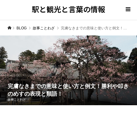
駅と観光と言葉の情報
BLOG
故事ことわざ
完膚なきまでの意味と使い方と例文！勝利や叩きのめすの表現と類語！
完膚なきまでの意味と使い方と例文！勝利や叩き
のめすの表現と類語！
故事ことわざ