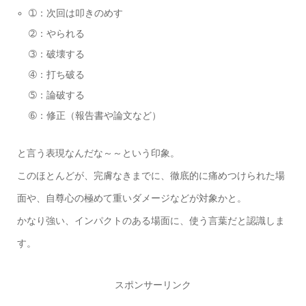
➀：次回は叩きのめす
➁：やられる
➂：破壊する
➃：打ち破る
➄：論破する
➅：修正（報告書や論文など）
と言う表現なんだな～～という印象。
このほとんどが、完膚なきまでに、徹底的に痛めつけられた場
面や、自尊心の極めて重いダメージなどが対象かと。
かなり強い、インパクトのある場面に、使う言葉だと認識しま
す。
スポンサーリンク