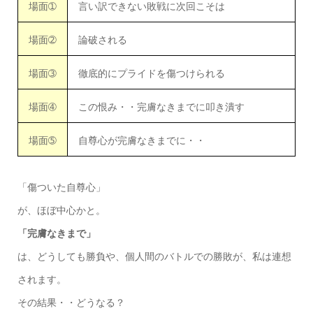
場面➀
言い訳できない敗戦に次回こそは
場面➁
論破される
場面➂
徹底的にプライドを傷つけられる
場面➃
この恨み・・完膚なきまでに叩き潰す
場面➄
自尊心が完膚なきまでに・・
「傷ついた自尊心」
が、ほぼ中心かと。
「完膚なきまで」
は、どうしても勝負や、個人間のバトルでの勝敗が、私は連想
されます。
その結果・・どうなる？