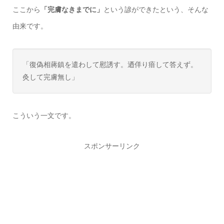
ここから
「完膚なきまでに」
という諺ができたという、そんな
由来です。
「復偽相蔣鎮を遣わして慰誘す。迺佯り瘖して答えず。
灸して完膚無し」
こういう一文です。
スポンサーリンク