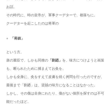
お話。
その時代に、時の皇帝が、軍事クーデターで、都落ちに。
クーデターを起こしたのは将軍の
「蒋鎮」
という方。
唐の重臣で、しかも同僚の
「劉廼」
を、味方につけようと画策
も、断られたために捕まえてお灸を。
しかも全身に、灸をすえて皮膚を焼く拷問を行ったのですが、
最後まで「劉廼」は、逆賊の味方になることはなかった。
しかし、その傷は全身にわたり、傷がない個所を探すのは不可
能だったほど。