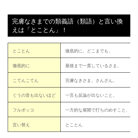
完膚なきまでの類義語（類語）と言い換
えは「とことん」！
とことん
徹底的に。どこまでも。
徹底的に
最後まで一貫しているさま。
こてんこてん
完膚なきさま。さんざん。
ぐうの音も出ないほど
一言も反論が出ないこと。
フルボッコ
一方的な展開で打ちのめすこと、あ
言い替え
とことん