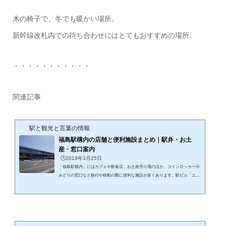
木の椅子で、冬でも暖かい場所。
新幹線改札内での待ち合わせにはとてもおすすめの場所。
・・・・・・・・・・・
関連記事
駅と観光と言葉の情報
福島駅構内の店舗と便利施設まとめ｜駅弁・お土
産・窓口案内
🕒️2019年3月25日
「福島駅構内」にはカフェや飲食店、お土産売り場のほか、コインロッカーや
みどりの窓口など旅行や移動の際に便利な施設が多くあります。駅ビル「エス
パル福島」も直結しており、食事や買い物にも利用しやすい駅です。この記事
では福島駅構内の店舗や便利施設の場所や「利用のポイント」をまとめて紹介
します。 福島駅構内で利用しやすいカフェや飲食店福島駅構内や駅ビル「エス
パル福島」には、コーヒーを楽しめるカフェや気軽に食事ができる飲食店があ
ります。電車の待ち時間や観光の途中でも立ち寄りやすく、駅利用者にとっ