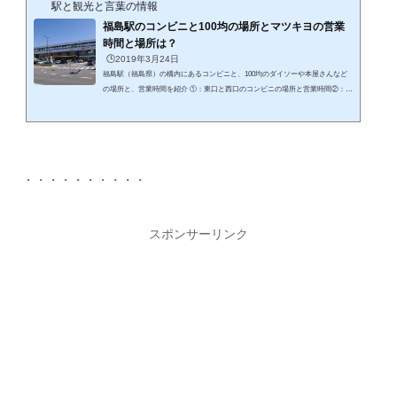
て...
駅と観光と言葉の情報
福島駅のコンビニと100均の場所とマツキヨの営業
時間と場所は？
🕒️2019年3月24日
福島駅（福島県）の構内にあるコンビニと、100均のダイソーや本屋さんなど
の場所と、営業時間を紹介 ①：東口と西口のコンビニの場所と営業時間②：マ
ツキヨの場所と営業時間③：ダイソー(百均)と本屋さんなど紹介コンビニとダ
イソーとマツキヨは今や必須の存在！ 福島駅の構内図からコンビニや百均・マ
ツキヨの場所を確認！ちょっとインフルが流行ってるから、マスクが欲しいな
～～あ～～爪切り忘れた・・どっかで売ってないか？？とはいっても、ここは
福島駅！なぬ～～100均があったど～～～うっそ～～～ではありません。ここ
・・・・・・・・・・
には...
スポンサーリンク