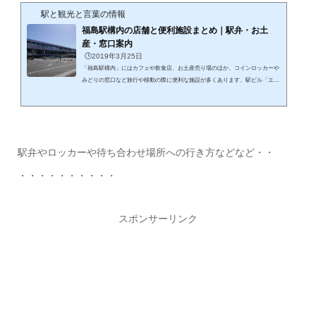
駅と観光と言葉の情報
福島駅構内の店舗と便利施設まとめ｜駅弁・お土
産・窓口案内
🕒️2019年3月25日
「福島駅構内」にはカフェや飲食店、お土産売り場のほか、コインロッカーや
みどりの窓口など旅行や移動の際に便利な施設が多くあります。駅ビル「エス
パル福島」も直結しており、食事や買い物にも利用しやすい駅です。この記事
では福島駅構内の店舗や便利施設の場所や「利用のポイント」をまとめて紹介
します。 福島駅構内で利用しやすいカフェや飲食店福島駅構内や駅ビル「エス
パル福島」には、コーヒーを楽しめるカフェや気軽に食事ができる飲食店があ
ります。電車の待ち時間や観光の途中でも立ち寄りやすく、駅利用者にとっ
駅弁やロッカーや待ち合わせ場所への行き方などなど・・
て...
・・・・・・・・・・
スポンサーリンク