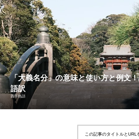
「大義名分」の意味と使い方と例文！
語訳
四字熟語
この記事のタイトルとURL