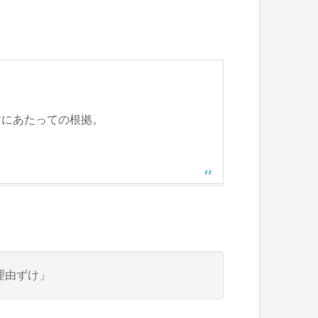
すにあたっての根拠。
理由ずけ」