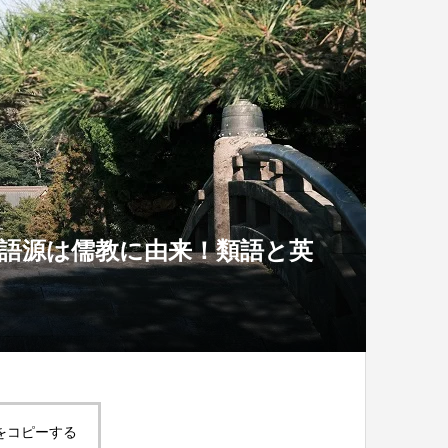
語源は儒教に由来！類語と英
をコピーする