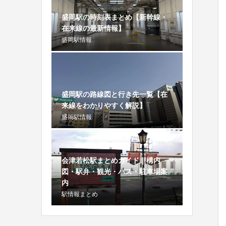
盛岡駅の時刻表まとめ【新幹線・
在来線の最新情報】
盛岡駅情報
盛岡駅の路線図と行き先一覧【在
来線をわかりやすく解説】
盛岡駅情報
会津若松駅まとめガイド｜構内
図・駅弁・観光・バス・駐車場案
内
駅情報まとめ