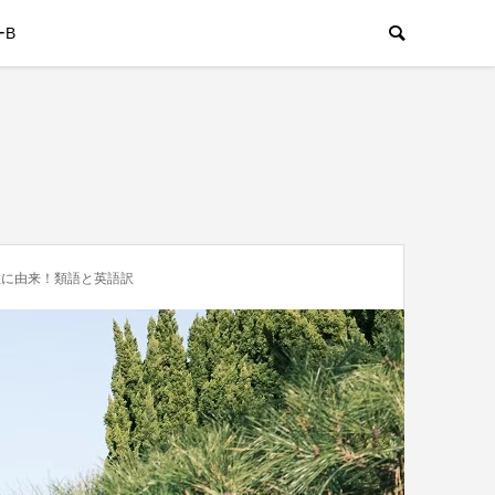
ーB
教に由来！類語と英語訳