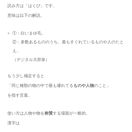
読み方は「はくび」です。
意味は以下の解説。
①：白いまゆ毛。
②：多数あるもののうち、最もすぐれているものや人のたと
え。
（デジタル大辞泉）
もう少し補足すると
「同じ種類の物の中で最も優れてる
ものや人物
のこと」
を指す言葉。
使い方は人物や物を
称賛
する場面が一般的。
漢字は