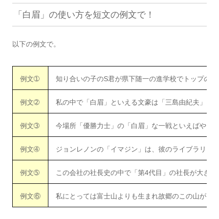
「白眉」の使い方を短文の例文で！
以下の例文で。
例文➀
知り合いの子のS君が県下随一の進学校でトップの成
例文➁
私の中で「白眉」といえる文豪は「三島由紀夫」氏
例文➂
今場所「優勝力士」の「白眉」な一戦といえばやは
例文➃
ジョンレノンの「イマジン」は、彼のライブラリー
例文➄
この会社の社長史の中で「第4代目」の社長が大きく
例文⑥
私にとっては富士山よりも生まれ故郷のこの山が「