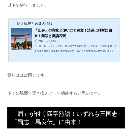
以下で解説しました。
駅と観光と言葉の情報
「圧巻」の意味と使い方と例文！語源は科挙に由
来！類語と英語表現
🕒️2023年1月22日
「圧巻（あっかん）」とは、多くの中でも特にすぐれていて、人の心を強く引
きつける場面や出来事を表す言葉です。もともとは中国の科挙で最も優れた答
案を巻の冒頭に置いたことに由来し、そこから「群を抜いて素晴らしい」とい
う意味で使われるようになりました。日常では、景色や演技、作品などに対し
て感動を伝える際によく用いられます。この記事では、「圧巻」の意味や使い
方をやさしく整理していきます。 「圧巻」とは？読み方と意味を詳しく！「圧
意味はほぼ同じです。
巻」読み方は「あっかん」です。意味は以下の解説。書物の中で最もすぐれ
た...
多くの場面で置き換えとして機能すると思います。
「眉」が付く四字熟語！いずれも三国志
「蜀志・馬良伝」に由来！