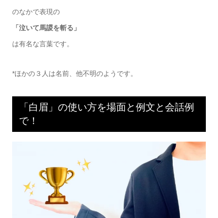
のなかで表現の
「泣いて馬謖を斬る」
は有名な言葉です。
*ほかの３人は名前、他不明のようです。
「白眉」の使い方を場面と例文と会話例
で！