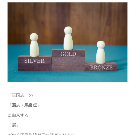
「三国志」の
「蜀志・馬良伝」
に由来する
「眉」