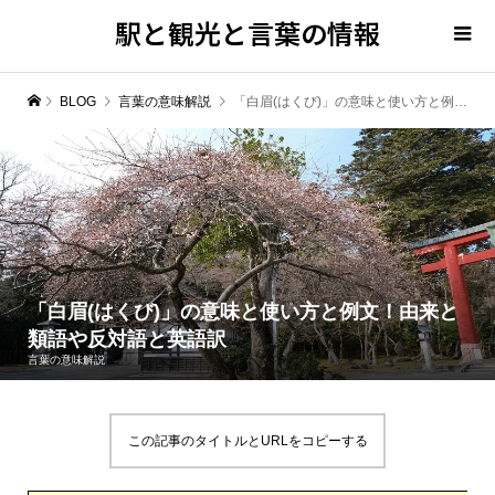
駅と観光と言葉の情報
BLOG
言葉の意味解説
「白眉(はくび)」の意味と使い方と例文！由来と類語や反対語と英語訳
「白眉(はくび)」の意味と使い方と例文！由来と
類語や反対語と英語訳
言葉の意味解説
この記事のタイトルとURLをコピーする