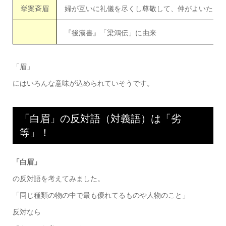
挙案斉眉
婦が互いに礼儀を尽くし尊敬して、仲がよいたと
『後漢書』「梁鴻伝」に由来
「眉」
にはいろんな意味が込められていそうです。
「白眉」の反対語（対義語）は「劣
等」！
「白眉」
の反対語を考えてみました。
「同じ種類の物の中で最も優れてるものや人物のこと」
反対なら