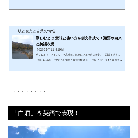
方を例文と会話例で。・類語と言い換えや反対語と英語表現。あ～ら～それは
「ご愁傷さま」～ ご愁傷様とは？意味を詳しく解説！「ご愁傷様」読み方は
「ごしゅうしょうさま」です。意味は以下の解説。ご愁傷様（ごしゅうしょう
さま）とは、不幸があった人に対して「気の毒に思う」「お悔やみを申し上げ
る」という気持ちを伝える意味で述べられる表現。とりわけ身内を亡くした
人...
駅と観光と言葉の情報
勤しむとは 意味と使い方を例文作成で！類語や由来
と英語表現！
🕒️2021年11月19日
勤しむとは（いそしむ）？意味は、熱心につとめ励む様子。 ・語源と漢字の
「勤」に由来。・使い方を例文と会話例作成で。・類語と言い換えや反対語と
英語表現。「勤しむ」これは好きな言葉！ 勤しむとは？読み方と意味を詳し
く！ 「勤しむ」読み方は「いそしむ」です。意味は以下の解説です。熱心につ
とめ励む。精を出す。（デジタル大辞泉）解説にあるように、「励む」ですか
ら、一生懸命に自分のやってる仕事に、精を出すことを表現している言葉。し
かしながら、最近の使われ方は 「大好きな趣味に勤しむ」「大好きな野...
・・・・・・・・・
「白眉」を英語で表現！