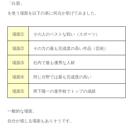
「白眉」
を使う場面を以下の表に何点か挙げてみました。
場面➀
その人のベストな戦い（スポーツ）
場面➁
その方の最も完成度の高い作品（芸術）
場面➂
社内で最も優秀な人材
場面➃
同じ分野では最も完成度の高い
場面➄
県下随一の進学校でトップの成績
一般的な場面。
自分が感じる場面もありそうです。