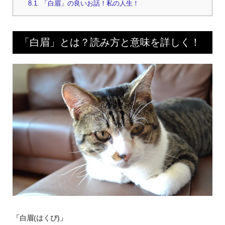
8.1.
「白眉」の良いお話！私の人生！
「白眉」とは？読み方と意味を詳しく！
「白眉(はくび)」