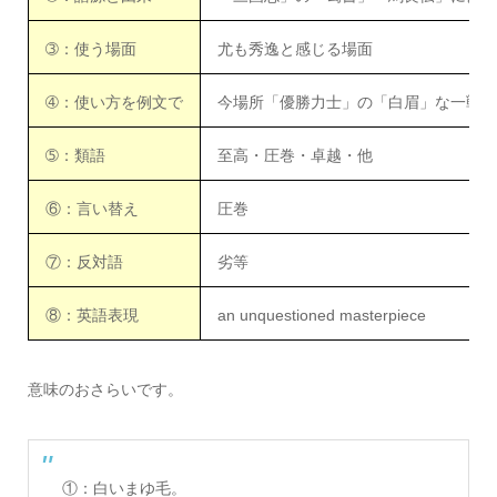
➂：使う場面
尤も秀逸と感じる場面
➃：使い方を例文で
今場所「優勝力士」の「白眉」な一戦と
➄：類語
至高・圧巻・卓越・他
⑥：言い替え
圧巻
⑦：反対語
劣等
⑧：英語表現
an unquestioned masterpiece
意味のおさらいです。
①：白いまゆ毛。