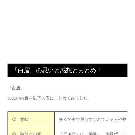
「白眉」の思いと感想とまとめ！
「白眉」
の上の内容を以下の表にまとめてみました。
➀：意味
多くの中で最もすぐれている人や物をさ
➁：語源と由来
「三国志」の「蜀書」「馬良伝」による