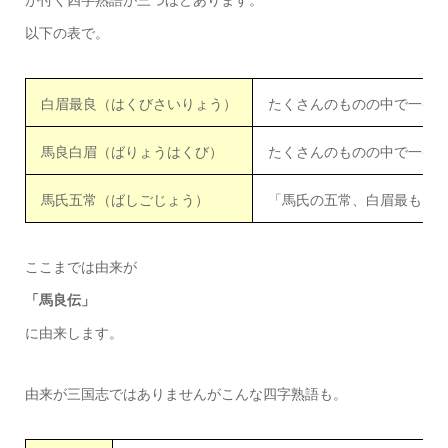
が付く四字熟語が三つほどあります。
以下の表で。
白眉最良（はくびさいりょう）
たくさんのものの中で一番
馬良白眉（ばりょうはくび）
たくさんのものの中で一番
馬氏五常（ばしごじょう）
「馬氏の五常、白眉最も良
ここまでは由来が
「馬良伝」
に由来します。
由来が三国志ではありませんがこんな四字熟語も。