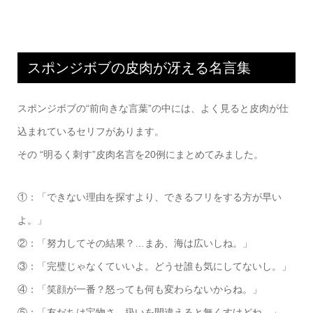
スポンジボブの皮肉が冴える名言集
スポンジボブの“前向きな言葉”の中には、よく見ると皮肉が仕
込まれているセリフがあります。
その “明るく刺す”皮肉名言を20例にまとめてみました。
①：「できない理由を探すより、できるフリをする方が早い
よ。」
②：「努力してその結果？…まあ、海は広いしね。」
③：「完璧じゃなくていいよ。どうせ誰も気にしてないし。」
④：「笑顔が一番？怒っても何も変わらないからね。」
⑤：「友だちは宝物さ。扱いを間違えると無くすけどね。」