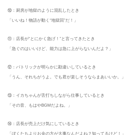
⑩：厨房が地獄のように混乱したとき
「いいね！物語が動く“地獄回”だ！」
⑪：店長が“とにかく急げ！”と言ってきたとき
「急ぐのはいいけど、能力は急に上がらないんだよ？」
⑫：パトリックが明らかに勘違いしているとき
「うん、それちがうよ。でも君が楽しそうならまあいいか。」
⑬：イカちゃんが舌打ちしながら仕事しているとき
「その音、もはやBGMだよね。」
⑭：店長が売上だけ気にしているとき
「ぼくたちよりお金の方が大事なんだよね？知ってるけど！」