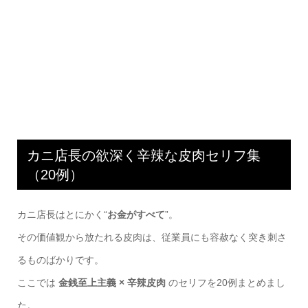
カニ店長の欲深く辛辣な皮肉セリフ集
（20例）
カニ店長はとにかく“
お金がすべて
”。
その価値観から放たれる皮肉は、従業員にも容赦なく突き刺さ
るものばかりです。
ここでは
金銭至上主義 × 辛辣皮肉
のセリフを20例まとめまし
た。