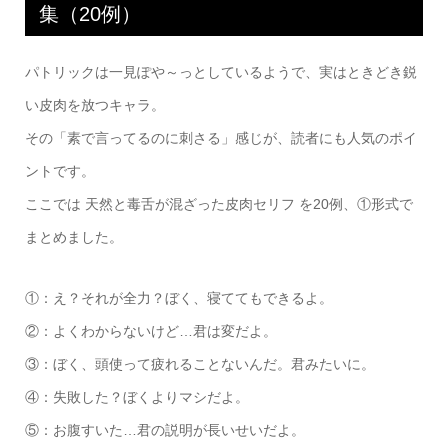
集（20例）
パトリックは一見ぽや～っとしているようで、実はときどき鋭
い皮肉を放つキャラ。
その「素で言ってるのに刺さる」感じが、読者にも人気のポイ
ントです。
ここでは 天然と毒舌が混ざった皮肉セリフ を20例、①形式で
まとめました。
①：え？それが全力？ぼく、寝ててもできるよ。
②：よくわからないけど…君は変だよ。
③：ぼく、頭使って疲れることないんだ。君みたいに。
④：失敗した？ぼくよりマシだよ。
⑤：お腹すいた…君の説明が長いせいだよ。