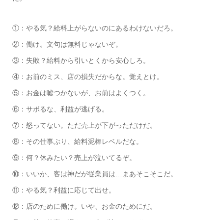
①：やる気？給料上がらないのにあるわけないだろ。
②：働け。文句は無料じゃないぞ。
③：失敗？給料から引いとくから安心しろ。
④：お前のミス、店の損失だからな。覚えとけ。
⑤：お金は嘘つかないが、お前はよくつく。
⑥：サボるな、利益が逃げる。
⑦：怒ってない。ただ売上が下がっただけだ。
⑧：その仕事ぶり、給料泥棒レベルだな。
⑨：何？休みたい？売上が泣いてるぞ。
⑩：いいか、客は神だが従業員は…まあそこそこだ。
⑪：やる気？利益に応じて出せ。
⑫：店のために働け。いや、お金のためにだ。