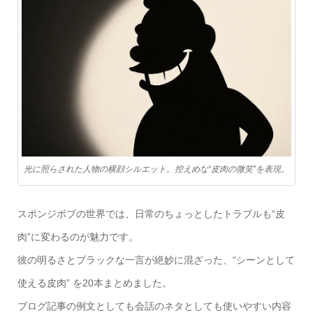
光に照らされた人物の横顔シルエット。控えめな“皮肉の微笑”を表現。
スポンジボブの世界では、日常のちょっとしたトラブルも“皮
肉”に変わるのが魅力です。
彼の明るさとブラックな一言が絶妙に混ざった、“シーンとして
使える皮肉” を20本まとめました。
ブログ記事の例文としても会話のネタとしても使いやすい内容