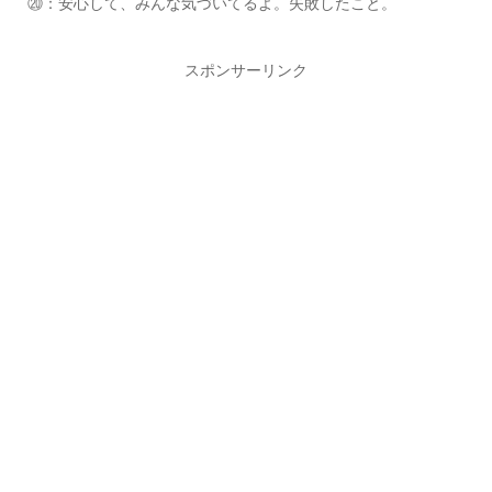
⑳：安心して、みんな気づいてるよ。失敗したこと。
スポンサーリンク