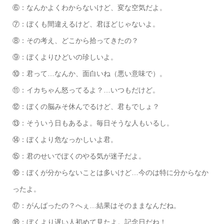
⑥：なんかよくわからないけど、変な空気だよ。
⑦：ぼくも間違えるけど、君ほどじゃないよ。
⑧：その考え、どこから拾ってきたの？
⑨：ぼくよりひどいの珍しいよ。
⑩：君って…なんか、面白いね（悪い意味で）。
⑪：イカちゃん怒ってるよ？…いつもだけど。
⑫：ぼくの脳みそ休んでるけど、君もでしょ？
⑬：そういう日もあるよ。毎日そうな人もいるし。
⑭：ぼくより危なっかしいよ君。
⑮：君のせいでぼくのやる気が迷子だよ。
⑯：ぼくが分からないことは多いけど…今のは特に分からなか
ったよ。
⑰：がんばったの？へぇ…結果はそのままなんだね。
⑱：ぼくより遅い人初めて見たよ。記念日だね！