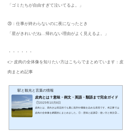
「ゴミたちが自由すぎて泣いてるよ。」
⑳：仕事が終わらないのに夜になったとき
「星がきれいだね…帰れない理由がよく見えるよ。」
・・・・・・
👉 皮肉の全体像を知りたい方はこちらでまとめています：皮
肉まとめ記事
駅と観光と言葉の情報
皮肉とは？意味・例文・英語・類語まで完全ガイド
🕒️2025年10月8日
皮肉とは、表向きは肯定的でも裏に批判や揶揄を込める表現です。本記事では
皮肉の全体像を網羅的にまとめました。①：意味と起源②：使い方と例文③：
英語表現や名言・心理この記事を読むことで、皮肉を正しく理解し、会話や文
章に活かすヒントが得られます。ではまず、皮肉という言葉の本来の意味と起
源を確認してみましょう。なぜ「皮」と「肉」という漢字が使われるのか、西
洋と日本でどのように異なるルーツを持つのかを知ることで、皮肉という表現