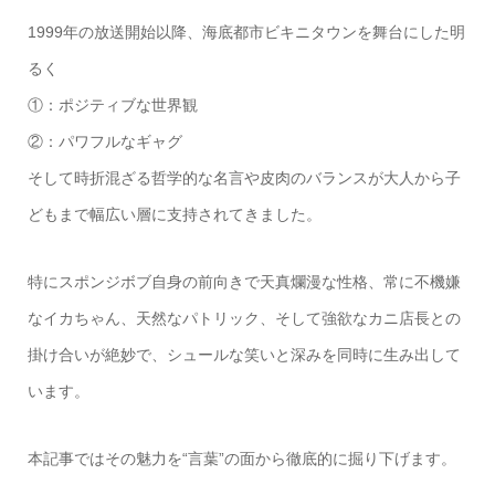
1999年の放送開始以降、海底都市ビキニタウンを舞台にした明
るく
①：ポジティブな世界観
②：パワフルなギャグ
そして時折混ざる哲学的な名言や皮肉のバランスが大人から子
どもまで幅広い層に支持されてきました。
特にスポンジボブ自身の前向きで天真爛漫な性格、常に不機嫌
なイカちゃん、天然なパトリック、そして強欲なカニ店長との
掛け合いが絶妙で、シュールな笑いと深みを同時に生み出して
います。
本記事ではその魅力を“言葉”の面から徹底的に掘り下げます。