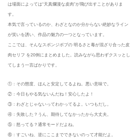
は場面によっては“天真爛漫な皮肉”が飛び出すことがありま
す。
本気で言っているのか、わざとなのか分からない絶妙なライン
が笑いを誘い、作品の魅力の一つとなっています。
ここでは、そんなスポンジボブの 明るさと毒が混ざり合った皮
肉セリフ を20例にまとめました。読みながら思わずクスッとし
てしまう一言ばかりです。
①：その態度、ほんと安定してるよね。悪い意味で。
②：今日もやる気ないんだね！安心したよ！
③：わざとじゃないってわかってるよ。いつもだし。
④：失敗した？うん、期待してなかったから大丈夫。
⑤：怒ってる？通常モードだよね。
⑥：すごいね、逆にここまでできないのって才能だよ。