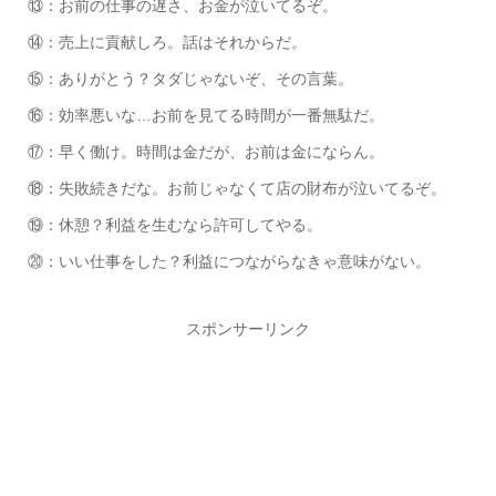
⑬：お前の仕事の遅さ、お金が泣いてるぞ。
⑭：売上に貢献しろ。話はそれからだ。
⑮：ありがとう？タダじゃないぞ、その言葉。
⑯：効率悪いな…お前を見てる時間が一番無駄だ。
⑰：早く働け。時間は金だが、お前は金にならん。
⑱：失敗続きだな。お前じゃなくて店の財布が泣いてるぞ。
⑲：休憩？利益を生むなら許可してやる。
⑳：いい仕事をした？利益につながらなきゃ意味がない。
スポンサーリンク