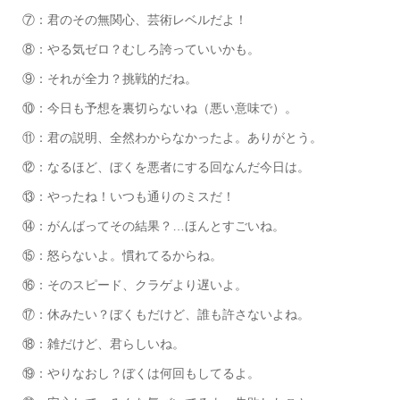
⑦：君のその無関心、芸術レベルだよ！
⑧：やる気ゼロ？むしろ誇っていいかも。
⑨：それが全力？挑戦的だね。
⑩：今日も予想を裏切らないね（悪い意味で）。
⑪：君の説明、全然わからなかったよ。ありがとう。
⑫：なるほど、ぼくを悪者にする回なんだ今日は。
⑬：やったね！いつも通りのミスだ！
⑭：がんばってその結果？…ほんとすごいね。
⑮：怒らないよ。慣れてるからね。
⑯：そのスピード、クラゲより遅いよ。
⑰：休みたい？ぼくもだけど、誰も許さないよね。
⑱：雑だけど、君らしいね。
⑲：やりなおし？ぼくは何回もしてるよ。