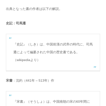
出典となった書の作者は以下の解説。
史記：司馬遷
『史記』（しき）は、中国前漢の武帝の時代に、司馬
遷によって編纂された中国の歴史書である。
（wikipediaより）
宋書
：沈約（441年 – 513年）作
『宋書』（そうしょ）は、中国南朝の宋の60年間に