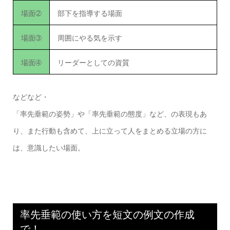
場面➁
部下を指導する場面
場面➂
周囲にやる気を示す
場面➃
リーダーとしての資質
などなど・
「率先垂範の姿勢」や「率先垂範の態度」など、の表現もあ
り、また行動も含めて、上に立って人をまとめる立場の方に
は、意識したい場面。
率先垂範の使い方を短文の例文の作成
で！