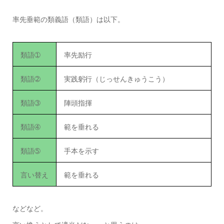
率先垂範の類義語（類語）は以下。
類語➀
率先励行
類語➁
実践躬行（じっせんきゅうこう）
類語➂
陣頭指揮
類語➃
範を垂れる
類語➄
手本を示す
言い替え
範を垂れる
などなど。