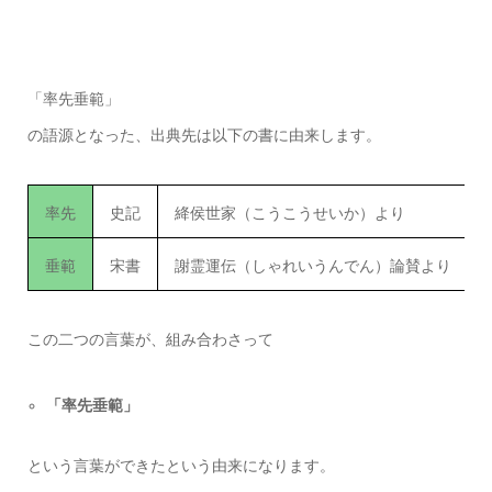
「率先垂範」
の語源となった、出典先は以下の書に由来します。
率先
史記
絳侯世家（こうこうせいか）より
垂範
宋書
謝霊運伝（しゃれいうんでん）論賛より
この二つの言葉が、組み合わさって
「率先垂範」
という言葉ができたという由来になります。