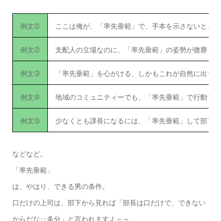
例文➀
ここは俺が、「率先垂範」で、手本を示さないと、部
例文➁
支配人の立場なのに、「率先垂範」の姿勢が微塵も見
例文➂
「率先垂範」を心がける、しかもこれが自然に出てく
例文➃
地域のコミュニティーでも、「率先垂範」で行動する
例文➄
少なくとも課長になるには、「率先垂範」して部下を
などなど。
「率先垂範」
は、やはり、できる男の条件。
口だけの上司は、部下から見れば「部長は口だけで、できない
からだな‥多分」と言われますよ～～