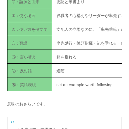
➁：語源と由来
史記と宋書より
➂：使う場面
役職者の心構えやリーダーが率先する場
➃：使い方を例文で
支配人の立場なのに、「率先垂範」の姿
➄：類語
率先励行・陣頭指揮・範を垂れる・他
⑥：言い替え
範を垂れる
⑦：反対語
追随
⑧：英語表現
set an example worth following.
意味のおさらいです。