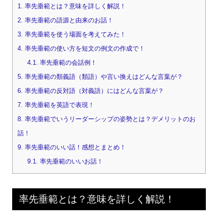
1.
率先垂範とは？意味を詳しく解説！
2.
率先垂範の語源と由来のお話！
3.
率先垂範を使う場面を考えてみた！
4.
率先垂範の使い方を短文の例文の作成で！
4.1.
率先垂範の会話例！
5.
率先垂範の類義語（類語）や言い換えはどんな言葉が？
6.
率先垂範の反対語（対義語）にはどんな言葉が？
7.
率先垂範を英語で表現！
8.
率先垂範でいうリーダーシップの姿勢とは？デメリットのお
話！
9.
率先垂範のいい話！感想とまとめ！
9.1.
率先垂範のいいお話！
率先垂範とは？意味を詳しく解説！