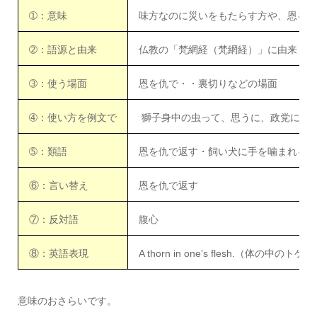
➀：意味
味方なのに災いをもたらす方や、恩を仇
➁：語源と由来
仏教の「梵網経（梵網経）」に由来
➂：使う場面
恩を仇で・・裏切りなどの場面
➃：使い方を例文で
獅子身中の虫って、思うに、政党に属
➄：類語
恩を仇で返す・飼い犬に手を噛まれる・
⑥：言い替え
恩を仇で返す
⑦：反対語
腹心
⑧：英語表現
A thorn in one’s flesh.（体の中のトゲ）
意味のおさらいです。