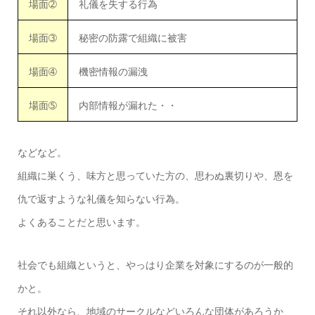
場面➁
礼儀を失する行為
場面➂
秘密の防露で組織に被害
場面➃
機密情報の漏洩
場面➄
内部情報が漏れた・・
などなど。
組織に巣くう、味方と思っていた方の、思わぬ裏切りや、恩を
仇で返すような礼儀を知らない行為。
よくあることだと思います。
社会でも組織というと、やっはり企業を対象にするのが一般的
かと。
それ以外なら、地域のサークルなどいろんな団体があろうか