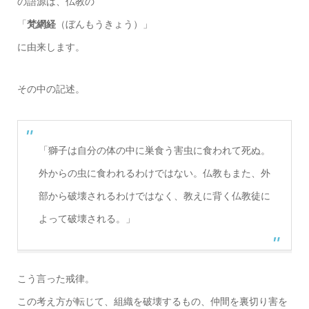
の語源は、仏教の
「
梵網経
（ぼんもうきょう）」
に由来します。
その中の記述。
「獅子は自分の体の中に巣食う害虫に食われて死ぬ。
外からの虫に食われるわけではない。仏教もまた、外
部から破壊されるわけではなく、教えに背く仏教徒に
よって破壊される。」
こう言った戒律。
この考え方が転じて、組織を破壊するもの、仲間を裏切り害を