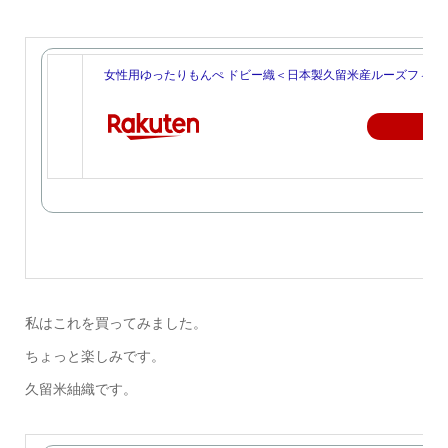
女性用ゆったりもんぺ ドビー織＜日本製久留米産ルーズフィッ
楽
私はこれを買ってみました。
ちょっと楽しみです。
久留米紬織です。