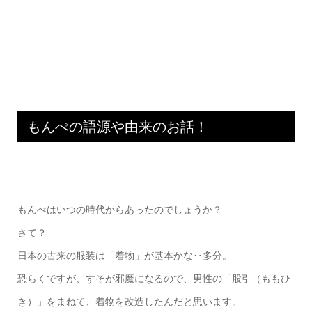
もんぺの語源や由来のお話！
もんぺはいつの時代からあったのでしょうか？
さて？
日本の古来の服装は「着物」が基本かな‥多分。
恐らくですが、すそが邪魔になるので、男性の「股引（ももひ
き）」をまねて、着物を改造したんだと思います。