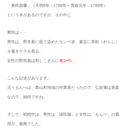
「奥民図彙」（天明8年：1788年～寛政元年：1789年）
という本があるのですが、その中に
農民は・・
男性は、野良着に藍で染めたモンペ姿、素足に草鞋（わらじ）
を履きケラを着る。
女性の野良着は刺しこぎんに
モンペ
。
こんな記述があります。
元々もんぺは、農山村地域の作業着だったので、弘前藩は青森
なので、納得ですね。
そして、戦時中は、男性は「国民服」と女性は「もんぺ」の着
用が、義務でした。