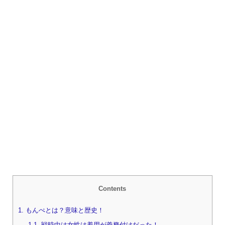
Contents
1.
もんぺとは？意味と歴史！
1.1.
戦時中は女性は着用が義務付けだった！