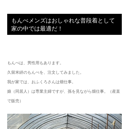
もんぺメンズはおしゃれな普段着として
家の中では最適だ！
もんぺは、男性用もあります。
久留米絣のもんぺを、注文してみました。
我が家では、おふくろさんは畑仕事。
娘（同居人）は専業主婦ですが、孫を見ながら畑仕事。（産直
で販売）