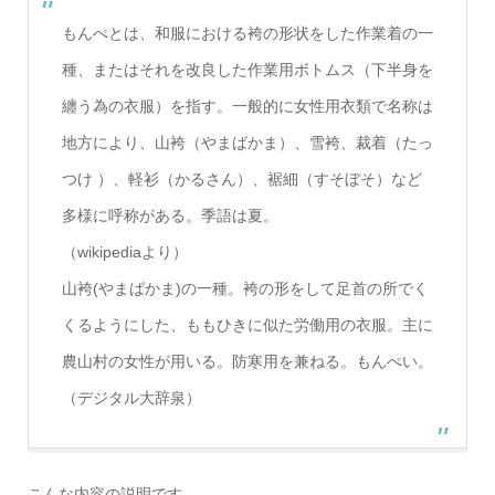
もんぺとは、和服における袴の形状をした作業着の一
種、またはそれを改良した作業用ボトムス（下半身を
纏う為の衣服）を指す。一般的に女性用衣類で名称は
地方により、山袴（やまばかま）、雪袴、裁着（たっ
つけ ）、軽衫（かるさん）、裾細（すそぼそ）など
多様に呼称がある。季語は夏。
（wikipediaより）
山袴(やまばかま)の一種。袴の形をして足首の所でく
くるようにした、ももひきに似た労働用の衣服。主に
農山村の女性が用いる。防寒用を兼ねる。もんぺい。
（デジタル大辞泉）
こんな内容の説明です。