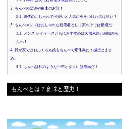
2.
もんぺの語源や由来のお話！
2.1.
現代のおしゃれで可愛いと人気に火をつけたのは誰だ？
3.
もんぺメンズはおしゃれな普段着として家の中では最適だ！
3.1.
メンズ レディースともにおすすめは久留米絣と紬織のも
んぺ！
4.
我が家ではおふくろも娘ももんぺで畑作業だ！感想とまと
め！
4.1.
もんぺは私のような中年オタクには最高だ！
もんぺとは？意味と歴史！