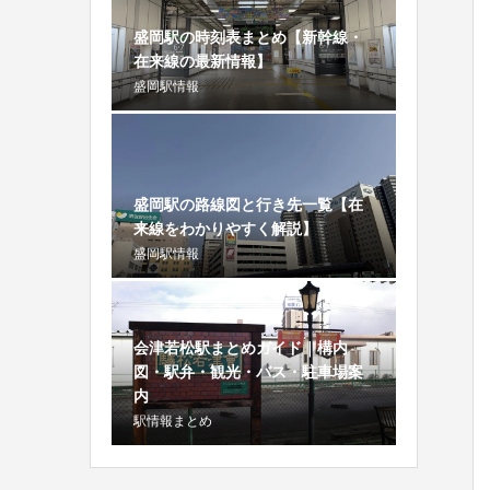
盛岡駅の時刻表まとめ【新幹線・
在来線の最新情報】
盛岡駅情報
盛岡駅の路線図と行き先一覧【在
来線をわかりやすく解説】
盛岡駅情報
会津若松駅まとめガイド｜構内
図・駅弁・観光・バス・駐車場案
内
駅情報まとめ