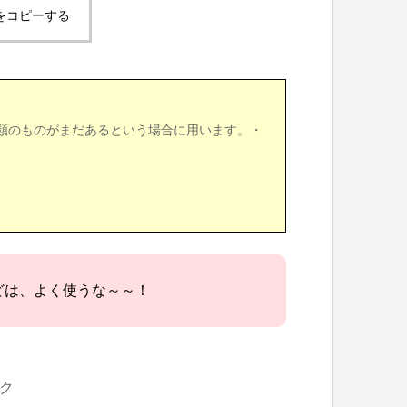
をコピーする
類のものがまだあるという場合に用います。・
どは、よく使うな～～！
ク