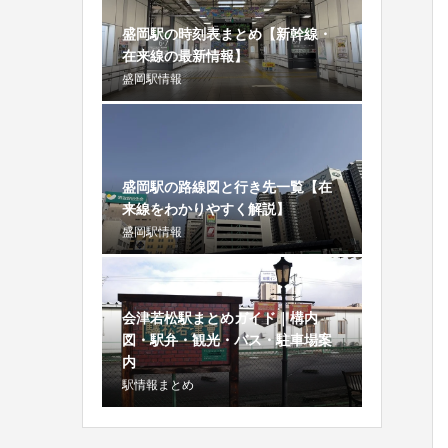
盛岡駅の時刻表まとめ【新幹線・
在来線の最新情報】
盛岡駅情報
盛岡駅の路線図と行き先一覧【在
来線をわかりやすく解説】
盛岡駅情報
会津若松駅まとめガイド｜構内
図・駅弁・観光・バス・駐車場案
内
駅情報まとめ