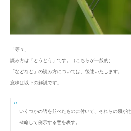
「等々」
読み方は「とうとう」です。（こちらが一般的）
「などなど」の読み方については、後述いたします。
意味は以下の解説です。
いくつかの語を並べたものに付いて、それらの類が
省略して例示する意を表す。