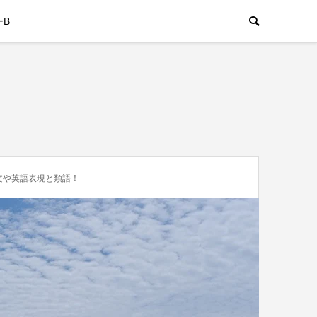
ーB
文や英語表現と類語！