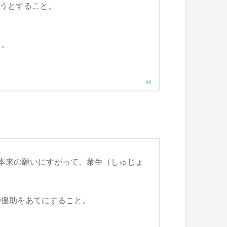
ようとすること。
と。
本来の願いにすがって、衆生（しゅじょ
や援助をあてにすること。