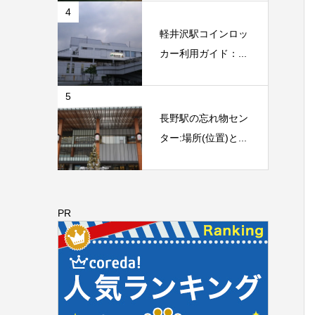
4
軽井沢駅コインロッ
カー利用ガイド：...
5
長野駅の忘れ物セン
ター:場所(位置)と...
PR