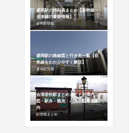
盛岡駅の時刻表まとめ【新幹線・
在来線の最新情報】
盛岡駅情報
盛岡駅の路線図と行き先一覧【在
来線をわかりやすく解説】
盛岡駅情報
会津若松駅まとめガイド｜構内
図・駅弁・観光・バス・駐車場案
内
駅情報まとめ