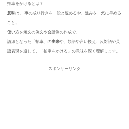
拍車をかけるとは？
意味
は、 事の成り行きを一段と速めるや、進みを一気に早める
こと。
使い方
を短文の例文や会話例の作成で。
語源となった「拍車」の
由来
や、類語や言い換え、反対語や英
語表現を通して、「拍車をかける」の意味を深く理解します。
スポンサーリンク