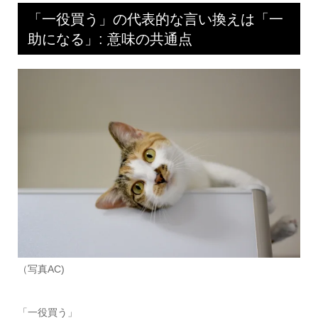
「一役買う」の代表的な言い換えは「一
助になる」: 意味の共通点
（写真AC)
「一役買う」