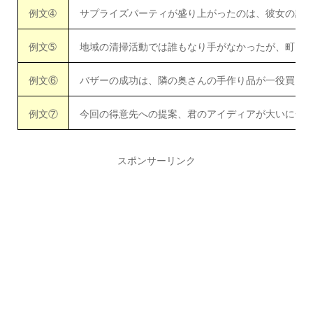
例文➃
サプライズパーティが盛り上がったのは、彼女の計
例文➄
地域の清掃活動では誰もなり手がなかったが、町内
例文⑥
バザーの成功は、隣の奥さんの手作り品が一役買い
例文⑦
今回の得意先への提案、君のアイディアが大いに一
スポンサーリンク