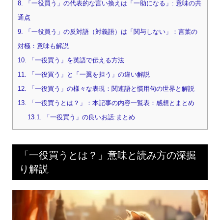
8.
「一役買う」の代表的な言い換えは「一助になる」: 意味の共
通点
9.
「一役買う」の反対語（対義語）は「関与しない」：言葉の
対極：意味も解説
10.
「一役買う」を英語で伝える方法
11.
「一役買う」と「一翼を担う」の違い解説
12.
「一役買う」の様々な表現：関連語と慣用句の世界と解説
13.
「一役買うとは？」：本記事の内容一覧表：感想とまとめ
13.1.
「一役買う」の良いお話:まとめ
「一役買うとは？」意味と読み方の深掘
り解説