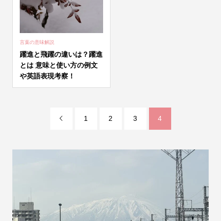
言葉の意味解説
躍進と飛躍の違いは？躍進
とは 意味と使い方の例文
や英語表現考察！
1
2
3
4
