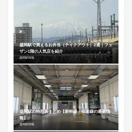
盛岡駅で買えるお弁当（テイクアウト）2選｜フェ
ザン1階の人気店を紹介
盛岡駅情報
盛岡駅の時刻表まとめ【新幹線・在来線の最新情
報】
盛岡駅情報