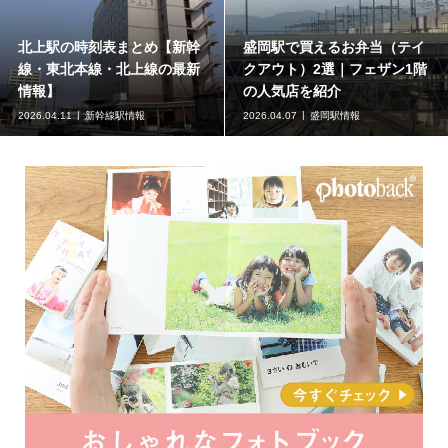
北上駅の時刻表まとめ【新幹
盛岡駅で買えるお弁当（テイ
線・東北本線・北上線の最新
クアウト）2選｜フェザン1階
情報】
の人気店を紹介
2026.04.11
新幹線駅情報
2026.04.07
盛岡駅情報