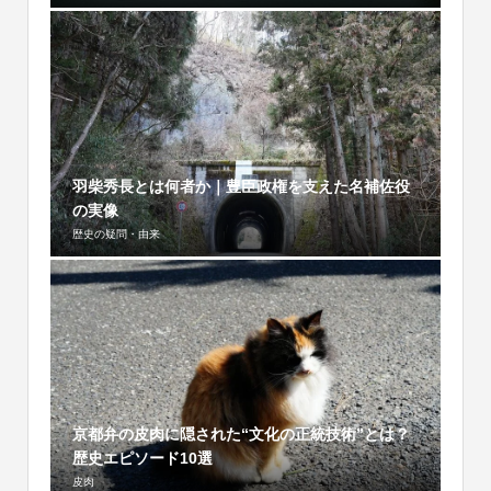
羽柴秀長とは何者か｜豊臣政権を支えた名補佐役
の実像
歴史の疑問・由来
京都弁の皮肉に隠された“文化の正統技術”とは？
歴史エピソード10選
皮肉