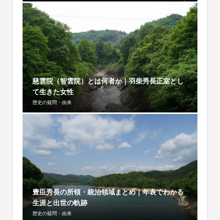
慈雲院（智雲院）とは何者か｜羽柴秀長正室とし
て生きた女性
歴史の疑問・由来
豊臣秀長の所領・統治領域まとめ｜年表でわかる
生涯と出世の軌跡
歴史の疑問・由来