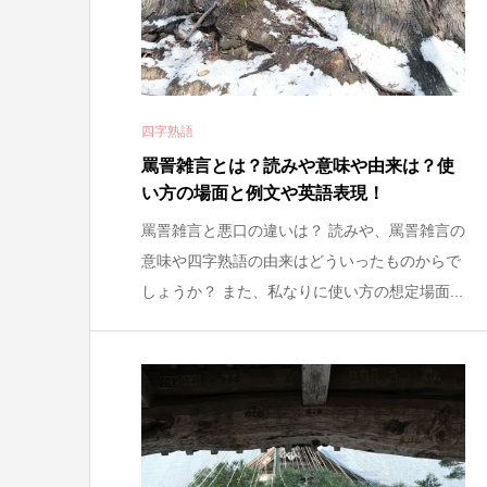
四字熟語
罵詈雑言とは？読みや意味や由来は？使
い方の場面と例文や英語表現！
罵詈雑言と悪口の違いは？ 読みや、罵詈雑言の
意味や四字熟語の由来はどういったものからで
しょうか？ また、私なりに使い方の想定場面...