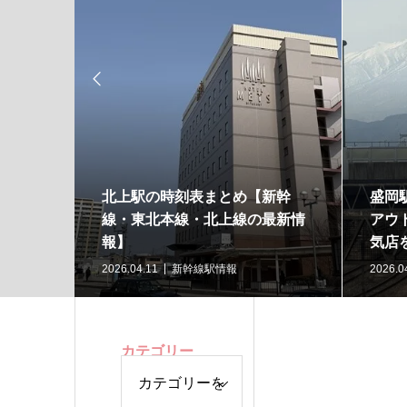

臣政権
北上駅の時刻表まとめ【新幹
盛岡
線・東北本線・北上線の最新情
アウ
報】
気店
2026.04.11
新幹線駅情報
2026.0
カテゴリー