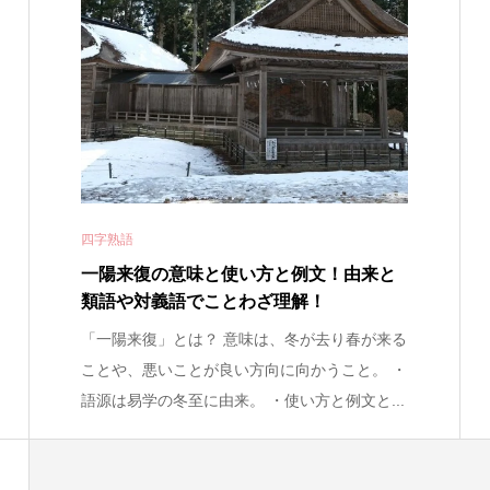
四字熟語
一陽来復の意味と使い方と例文！由来と
類語や対義語でことわざ理解！
「一陽来復」とは？ 意味は、冬が去り春が来る
ことや、悪いことが良い方向に向かうこと。 ・
語源は易学の冬至に由来。 ・使い方と例文と...