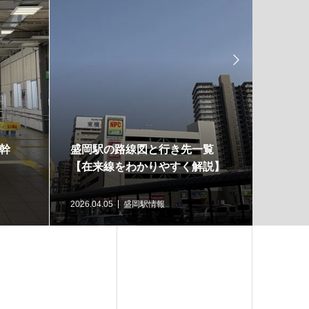

幹
盛岡駅の路線図と行き先一覧
会津若
【在来線をわかりやすく解説】
図・駅
案内
2026.04.05
盛岡駅情報
2026.03.