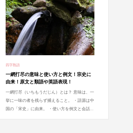
四字熟語
一網打尽の意味と使い方と例文！宗史に
由来！原文と類語や英語表現！
一網打尽（いちもうだじん）とは？ 意味は、一
挙に一味の者を残らず捕えること。 ・語源は中
国の「宋史」に由来。 ・使い方を例文と会話...