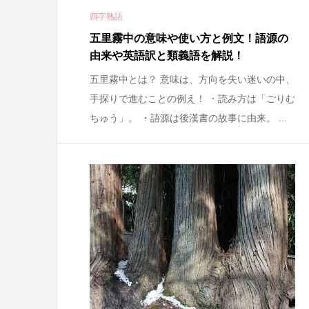
四字熟語
五里霧中の意味や使い方と例文！語源の
由来や英語訳と類義語を解説！
五里霧中とは？ 意味は、方向を失い迷いの中、
手探りで進むことの例え！ ・読み方は「ごりむ
ちゅう」。 ・語源は後漢書の故事に由来。 ...