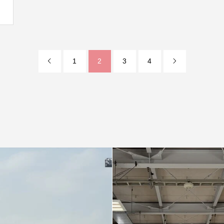
1
2
3
4

