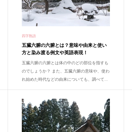
四字熟語
五臓六腑の六腑とは？意味や由来と使い
方と染み渡る例文や英語表現！
五臓六腑の六腑とは体の中のどの部位を指すも
のでしょうか？ また、五臓六腑の意味や、使わ
れ始めた時代などの由来についても、調べて...