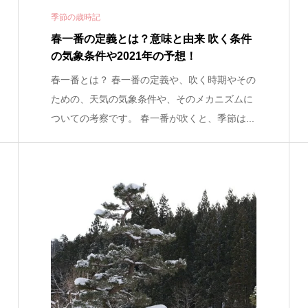
季節の歳時記
春一番の定義とは？意味と由来 吹く条件
の気象条件や2021年の予想！
春一番とは？ 春一番の定義や、吹く時期やその
ための、天気の気象条件や、そのメカニズムに
ついての考察です。 春一番が吹くと、季節は...