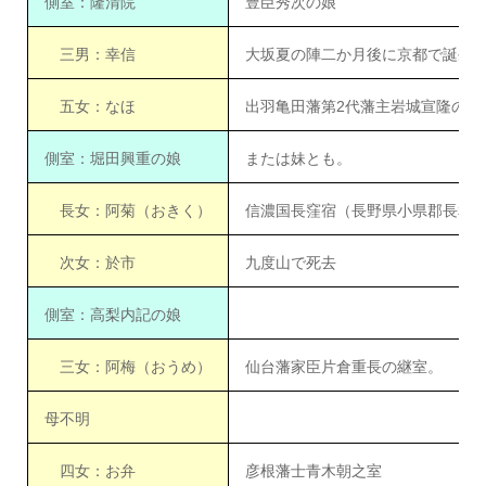
側室：隆清院
豊臣秀次の娘
三男：幸信
大坂夏の陣二か月後に京都で誕生
五女：なほ
出羽亀田藩第2代藩主岩城宣隆の側
側室：堀田興重の娘
または妹とも。
長女：阿菊（おきく）
信濃国長窪宿（長野県小県郡長和
次女：於市
九度山で死去
側室：高梨内記の娘
三女：阿梅（おうめ）
仙台藩家臣片倉重長の継室。
母不明
四女：お弁
彦根藩士青木朝之室