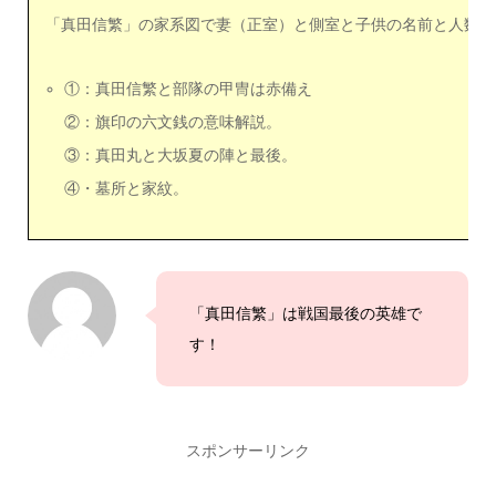
「真田信繁」の家系図で妻（正室）と側室と子供の名前と人数や
①：真田信繁と部隊の甲冑は赤備え
②：旗印の六文銭の意味解説。
③：真田丸と大坂夏の陣と最後。
④・墓所と家紋。
「真田信繁」は戦国最後の英雄で
す！
スポンサーリンク