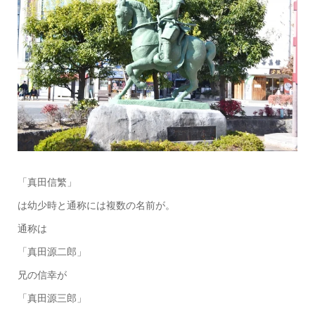
「真田信繁」
は幼少時と通称には複数の名前が。
通称は
「真田源二郎」
兄の信幸が
「真田源三郎」