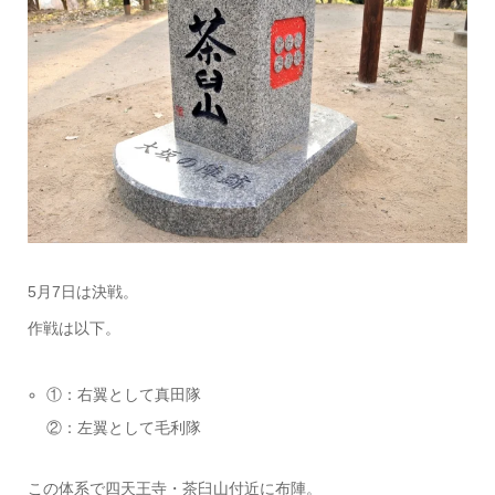
5月7日は決戦。
作戦は以下。
①：右翼として真田隊
②：左翼として毛利隊
この体系で四天王寺・茶臼山付近に布陣。