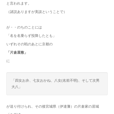
と言われます。
（諸説ありますが美談ということで）
が・・のちのことには
「名を名乗らず投降したとも」
いずれその戦のあとに京都の
「片倉屋敷」
に
「四女お弁、七女おかね、八女(名前不明)、そして次男
大八」
が送り付けられ、その後宮城県（伊達藩）の片倉家の居城