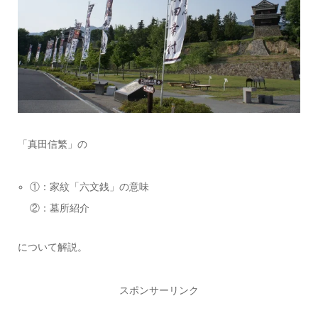
「真田信繁」の
①：家紋「六文銭」の意味
②：墓所紹介
について解説。
スポンサーリンク