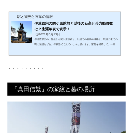
国：1564年頃29万石遠江加算：1568年頃55万石駿河加算：1582年70万石甲斐、
信濃半分加算：1882年頃132万石関ケ原以前：1590年250万石：伊豆・相模・...
駅と観光と言葉の情報
伊達政宗の関ケ原以前と以後の石高と兵力動員数
は？生涯年表で表示！
🕒️2021年6月13日
伊達政宗公の、誕生から関ケ原以前と、以後での石高の推移と、戦国の世での
戦の系譜などを、年表形式で見ていこうと思います。家督を相続して、一転し
ての好戦的な領地拡大で、ピークからの石高の変遷や、国替えなどは驚きま
す。遅すぎた、英雄の出場だった気がしますが、だから歴史は面白いのかもし
れません。 伊達政宗公の家督相続時の石高は何万石だ？伊達政宗公の誕生は永
禄10年8月3日（1567年9月5日）、出羽国米沢城に生まれました。父：伊達家26
・・・・・・・・・
代当主：伊達輝宗母：義姫：最上義光の妹です。父の、伊達輝宗は奥州では大
き...
「真田信繁」の家紋と墓の場所