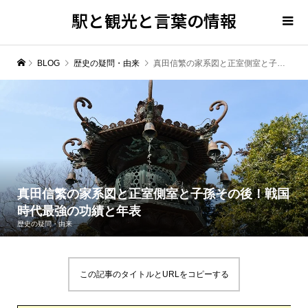
駅と観光と言葉の情報
BLOG
歴史の疑問・由来
真田信繁の家系図と正室側室と子孫その後！戦国時代最強の功績と年表
真田信繁の家系図と正室側室と子孫その後！戦国
時代最強の功績と年表
歴史の疑問・由来
この記事のタイトルとURLをコピーする