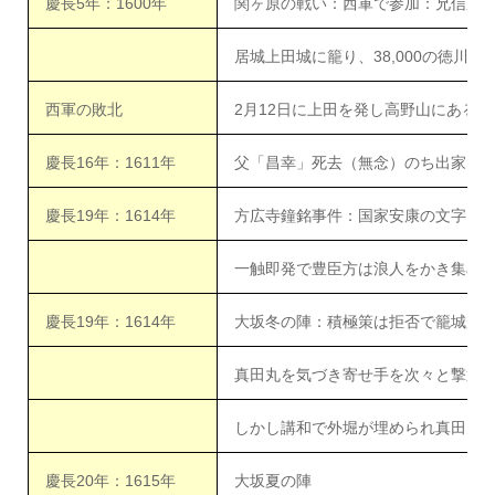
慶長5年：1600年
関ヶ原の戦い：西軍で参加：兄信之
居城上田城に籠り、38,000の徳川
西軍の敗北
2月12日に上田を発し高野山にある
慶長16年：1611年
父「昌幸」死去（無念）のち出家「
慶長19年：1614年
方広寺鐘銘事件：国家安康の文字
一触即発で豊臣方は浪人をかき集め
慶長19年：1614年
大坂冬の陣：積極策は拒否で籠城が
真田丸を気づき寄せ手を次々と撃退
しかし講和で外堀が埋められ真田丸
慶長20年：1615年
大坂夏の陣