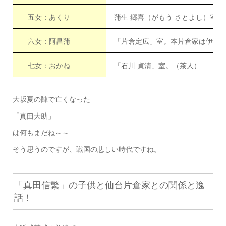
五女：あくり
蒲生 郷喜（がもう さとよし）室
六女：阿昌蒲
「片倉定広」室。本片倉家は伊達
七女：おかね
「石川 貞清」室。（茶人）
大坂夏の陣で亡くなった
「真田大助」
は何もまだね～～
そう思うのですが、戦国の悲しい時代ですね。
「真田信繁」の子供と仙台片倉家との関係と逸
話！