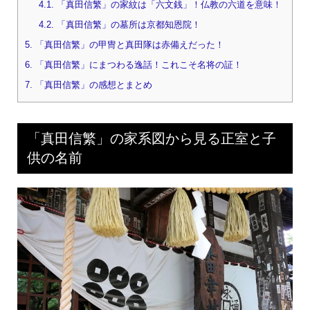
4.1.
「真田信繁」の家紋は「六文銭」！仏教の六道を意味！
4.2.
「真田信繁」の墓所は京都知恩院！
5.
「真田信繁」の甲冑と真田隊は赤備えだった！
6.
「真田信繁」にまつわる逸話！これこそ名将の証！
7.
「真田信繁」の感想とまとめ
「真田信繁」の家系図から見る正室と子
供の名前