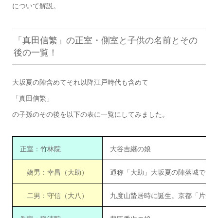
について解説。
「真田信繁」の正室・側室と子供の名前とその
後の一覧！
大坂夏の陣含めてそれ以降江戸時代も含めて
「真田信繁」
の子孫のその後を以下の表に一覧にしてみました。
正室：竹林院
大谷吉継の娘
嫡男：幸昌（大助）
通称「大助」大坂夏の陣落城で「
二男：守信（大八）
九度山蟄居時に誕生。京都「片倉