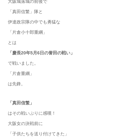
大阪城落城の前後で
「真田信繁」隊と
伊達政宗隊の中でも勇猛な
「片倉小十郎重綱」
とは
「慶長20年5月6日の誉田の戦い」
で戦いました。
「片倉重綱」
は先鋒。
「真田信繁」
はその戦いぶりに感嘆！
大阪女の決戦前に
「子供たちを送り付けてきた」