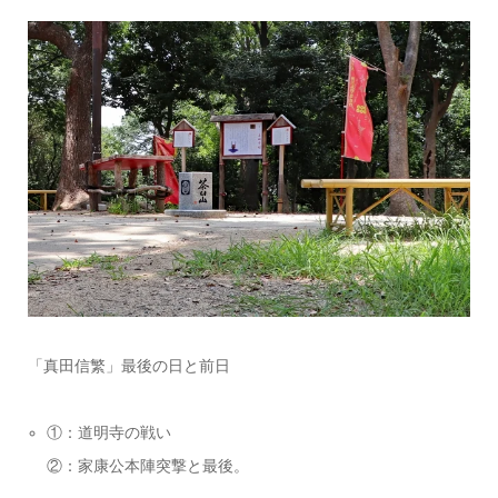
「真田信繁」最後の日と前日
①：道明寺の戦い
②：家康公本陣突撃と最後。