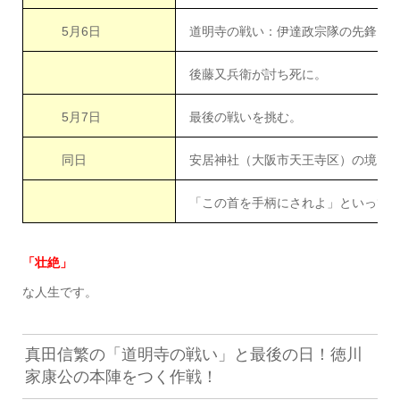
5月6日
道明寺の戦い：伊達政宗隊の先鋒（
後藤又兵衛が討ち死に。
5月7日
最後の戦いを挑む。
同日
安居神社（大阪市天王寺区）の境内
「この首を手柄にされよ」といって
「壮絶」
な人生です。
真田信繁の「道明寺の戦い」と最後の日！徳川
家康公の本陣をつく作戦！