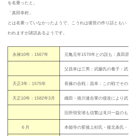
を名乗ったと。
「真田幸村」
とは名乗っていなかったようで、こうれは後世の作り話ともい
われますが諸説あるようです。
永禄10年：1567年
元亀元年1570年との説も：真田昌幸
父昌幸は三男：武藤氏の養子：武藤
天正3年：1575年
長篠の合戦：昌幸：この戦でその後
天正10年：1582年3月
織田・徳川連合軍の侵攻により武田
旧所領安堵も信繁は滝川一益のもと
６月
本能寺の変後上杉氏・後北条氏・三