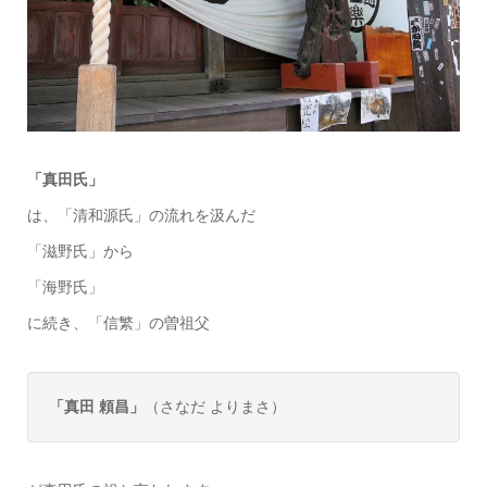
「真田氏」
は、「清和源氏」の流れを汲んだ
「滋野氏」から
「海野氏」
に続き、「信繁」の曽祖父
「真田 頼昌」
（さなだ よりまさ）