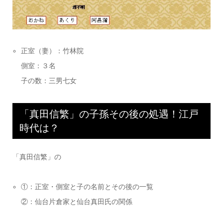
正室（妻）：竹林院
側室：３名
子の数：三男七女
「真田信繁」の子孫その後の処遇！江戸
時代は？
「真田信繁」の
①：正室・側室と子の名前とその後の一覧
②：仙台片倉家と仙台真田氏の関係