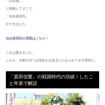
「白石城」
に移動してそこで
「仙台真田氏」
ができました。
仙台真田氏の系図はこちら！
これは驚きました。
しかも、分家の方々は現在もお住まいになられてます県内に。
「真田信繁」の戦国時代の功績！したこ
と年表で解説