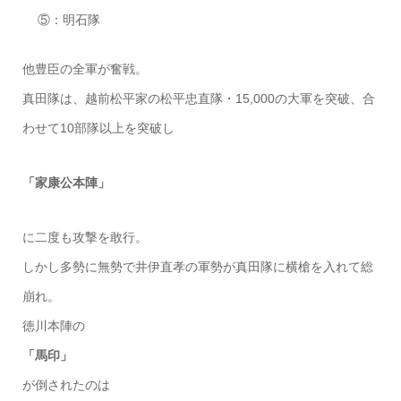
⑤：明石隊
他豊臣の全軍が奮戦。
真田隊は、越前松平家の松平忠直隊・15,000の大軍を突破、合
わせて10部隊以上を突破し
「家康公本陣」
に二度も攻撃を敢行。
しかし多勢に無勢で井伊直孝の軍勢が真田隊に横槍を入れて総
崩れ。
徳川本陣の
「馬印」
が倒されたのは