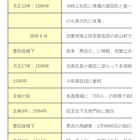
天正13年：1585年
当時上杉氏に帰属の真田氏と第一次
のち徳川氏に従属：
同年６月
信繁領地上田市西塩田の前山村で、
豊臣政権下
昌幸「秀吉公」に帰順。信繁は大阪
天正17年：1589年
北条氏直が裁定に逆らって名胡桃城
1590年
小田原征伐に参戦
文禄の役
名護屋城に「700人」の部隊で在陣
文禄3年：1594年
従五位下左衛門佐に叙任
豊臣政権下
秀吉の馬廻衆：1万9000石の知行を