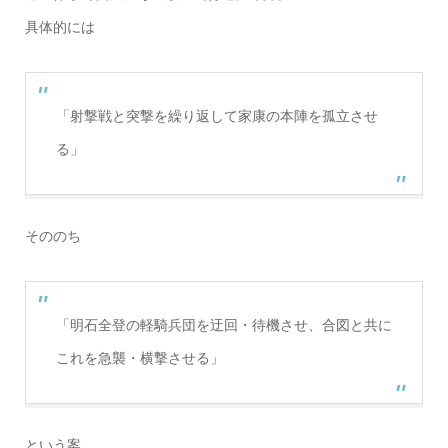
具体的には
「射撃戦と突撃を繰り返して家康の本陣を孤立させ
る」
そののち
「明石全登の軽騎兵団を迂回・待機させ、合図と共に
これを急襲・横撃させる」
という案。