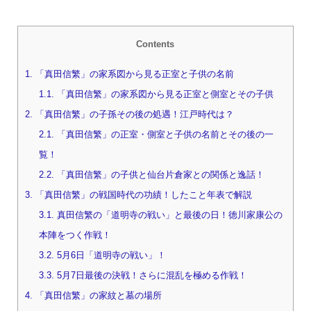
Contents
1.
「真田信繁」の家系図から見る正室と子供の名前
1.1.
「真田信繁」の家系図から見る正室と側室とその子供
2.
「真田信繁」の子孫その後の処遇！江戸時代は？
2.1.
「真田信繁」の正室・側室と子供の名前とその後の一
覧！
2.2.
「真田信繁」の子供と仙台片倉家との関係と逸話！
3.
「真田信繁」の戦国時代の功績！したこと年表で解説
3.1.
真田信繁の「道明寺の戦い」と最後の日！徳川家康公の
本陣をつく作戦！
3.2.
5月6日「道明寺の戦い」！
3.3.
5月7日最後の決戦！さらに混乱を極める作戦！
4.
「真田信繁」の家紋と墓の場所