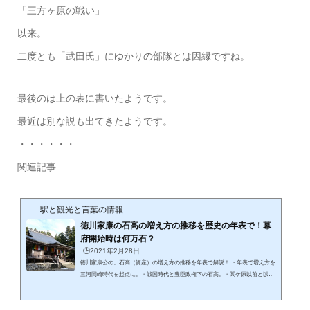
「三方ヶ原の戦い」
以来。
二度とも「武田氏」にゆかりの部隊とは因縁ですね。
最後のは上の表に書いたようです。
最近は別な説も出てきたようです。
・・・・・・
関連記事
駅と観光と言葉の情報
徳川家康の石高の増え方の推移を歴史の年表で！幕
府開始時は何万石？
🕒️2021年2月28日
徳川家康公の、石高（資産）の増え方の推移を年表で解説！ ・年表で増え方を
三河岡崎時代を起点に。・戦国時代と豊臣政権下の石高。・関ケ原以前と以後
の石高。・江戸幕府開始時点の石高「徳川家康公」の石高は急カーブで増えて
いきました！ 徳川家康公の石高の推移を年表で！関ケ原以前と以後！（wikipe
diaより引用）概ね以下のような石高の推移。岡崎城主：1560年頃5万石三河一