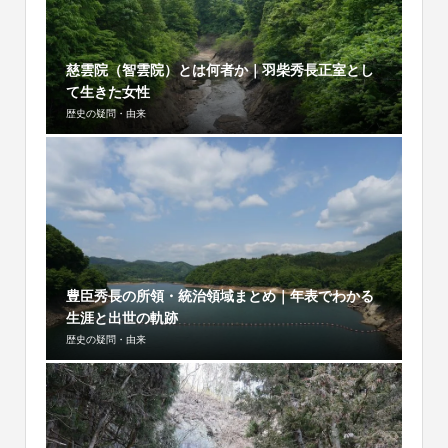
慈雲院（智雲院）とは何者か｜羽柴秀長正室とし
て生きた女性
歴史の疑問・由来
豊臣秀長の所領・統治領域まとめ｜年表でわかる
生涯と出世の軌跡
歴史の疑問・由来