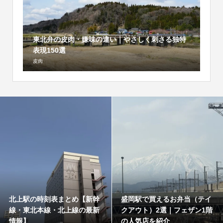
東北弁の皮肉・嫌味の違い｜やさしく刺さる独特
表現150選
皮肉
北上駅の時刻表まとめ【新幹
盛岡駅で買えるお弁当（テイ
線・東北本線・北上線の最新
クアウト）2選｜フェザン1階
情報】
の人気店を紹介