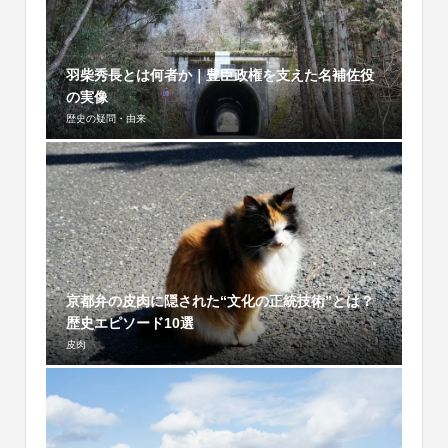
羽柴秀長とは何者か｜豊臣政権を支えた名補佐役
の実像
歴史の疑問・由来
京都弁の皮肉に隠された“文化の正統技術”とは？
歴史エピソード10選
皮肉