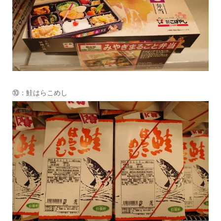
⑩：鮭はらこめし