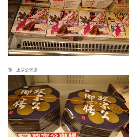
⑥：正宗公御膳