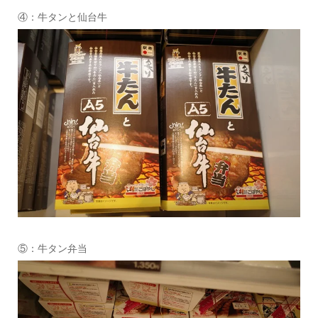
④：牛タンと仙台牛
⑤：牛タン弁当