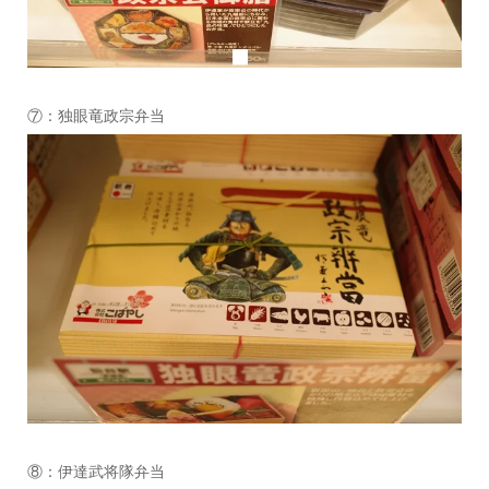
⑦：独眼竜政宗弁当
⑧：伊達武将隊弁当