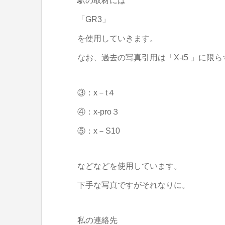
駅の取材には
「GR3」
を使用していきます。
なお、過去の写真引用は「X-t5 」に限ら
③：x－t４
④：x-pro３
⑤：x－S10
などなどを使用しています。
下手な写真ですがそれなりに。
私の連絡先