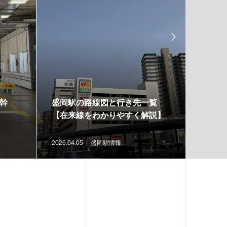

幹
盛岡駅の路線図と行き先一覧
会津若
【在来線をわかりやすく解説】
図・駅
案内
2026.04.05
盛岡駅情報
2026.03.