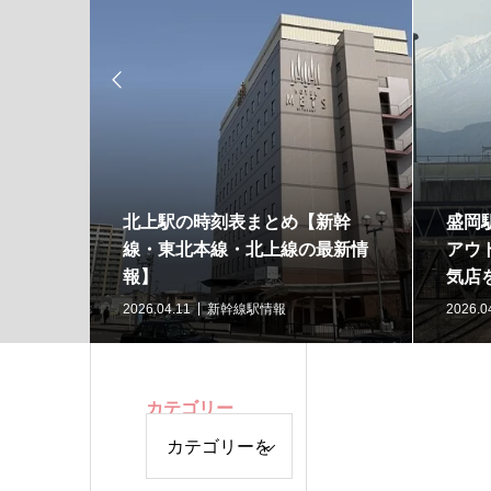

臣政権
北上駅の時刻表まとめ【新幹
盛岡
線・東北本線・北上線の最新情
アウ
報】
気店
2026.04.11
新幹線駅情報
2026.0
カテゴリー