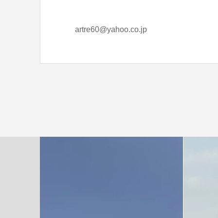
artre60@yahoo.co.jp