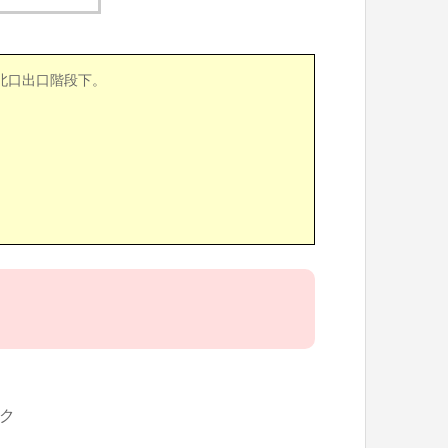
北口出口階段下。
ク