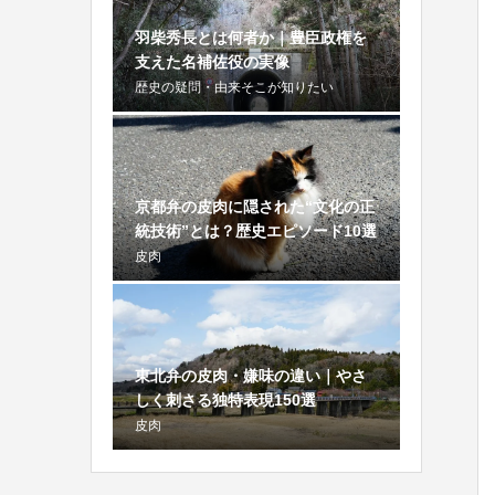
羽柴秀長とは何者か｜豊臣政権を
支えた名補佐役の実像
歴史の疑問・由来そこが知りたい
京都弁の皮肉に隠された“文化の正
統技術”とは？歴史エピソード10選
皮肉
東北弁の皮肉・嫌味の違い｜やさ
しく刺さる独特表現150選
皮肉