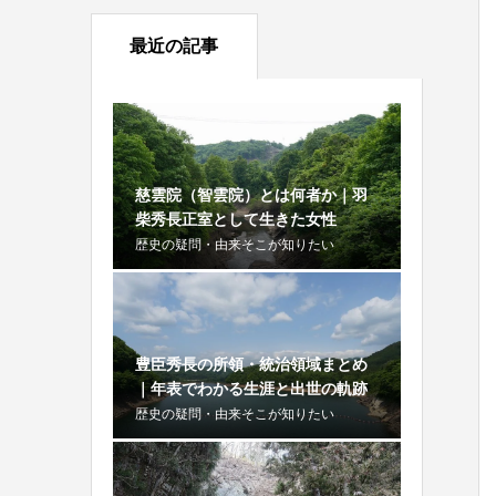
最近の記事
慈雲院（智雲院）とは何者か｜羽
柴秀長正室として生きた女性
歴史の疑問・由来そこが知りたい
豊臣秀長の所領・統治領域まとめ
｜年表でわかる生涯と出世の軌跡
歴史の疑問・由来そこが知りたい