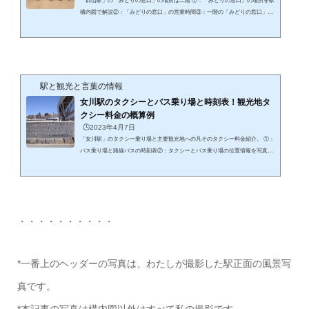
「郡山駅」の「みどりの窓口」の場所は二階 ①：「みどりの窓口」の場所を駅
構内図で解説②：「みどりの窓口」の営業時間③：一階の「みどりの窓口」の
行先案内が秀逸大きな駅では「みどりの窓口」はどこも混みあいます！ 「郡山
駅」の「みどりの窓口」の場所を構内図で！下の写真は「郡山駅」の「構内
図」ですが、それに「みどりの窓口」の場所を赤い矢印で表示してみました。
一階の吹き抜けの階段を上ったすぐ正面にあります。こんな場所向こう正面に
見えるのは「レストラン街」です。ちょうど真ん前に現在は「分煙スペース」
が設...
駅と観光と言葉の情報
女川駅のタクシーとバス乗り場と時刻表！観光地タ
クシー料金の概算例
🕒️2023年4月7日
「女川駅」のタクシー乗り場と主要観光地への凡そのタクシー料金紹介。 ①：
バス乗り場と路線バスの時刻表②：タクシーとバス乗り場の位置情報を写真
で。③：駅の風景を写真で紹介観光にバスやタクシーは必須！。 「女川駅」の
タクシー乗り場を写真で！駅との位置関係「女川駅」の ①：タクシー乗り場を
案内②：女川駅から周辺観光地への凡そのタクシー料金について紹介します。
女川駅のタクシー乗り場を現地の写真で案内女川駅の「タクシー乗り場」は駅
を正面に見て左側のスペース。実際の場所を以下に紹介します。下の写真は女
・・・・・・・・・・
川駅...
*一番上のヘッダーの写真は、わたしが撮影した駅正面の風景写
真です。