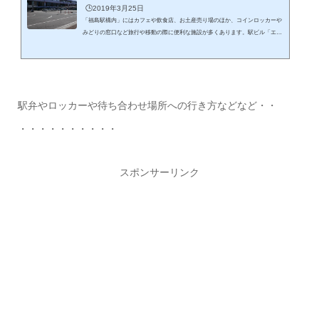
🕒️2019年3月25日
「福島駅構内」にはカフェや飲食店、お土産売り場のほか、コインロッカーや
みどりの窓口など旅行や移動の際に便利な施設が多くあります。駅ビル「エス
パル福島」も直結しており、食事や買い物にも利用しやすい駅です。この記事
では福島駅構内の店舗や便利施設の場所や「利用のポイント」をまとめて紹介
します。 福島駅構内で利用しやすいカフェや飲食店福島駅構内や駅ビル「エス
パル福島」には、コーヒーを楽しめるカフェや気軽に食事ができる飲食店があ
ります。電車の待ち時間や観光の途中でも立ち寄りやすく、駅利用者にとっ
駅弁やロッカーや待ち合わせ場所への行き方などなど・・
て...
・・・・・・・・・・
スポンサーリンク