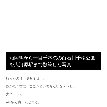
船岡駅から一目千本桜の白石川千桜公園
を大河原駅まで散策した写真
行ったのは
「３月９日」
。
桜が咲く前に、ここを歩いてみたいな～～と。
大体3.5㎞。
4㎞弱と言ったところ。