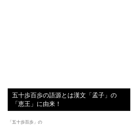
五十歩百歩の語源とは漢文「孟子」の
「恵王」に由来！
「五十歩百歩」の