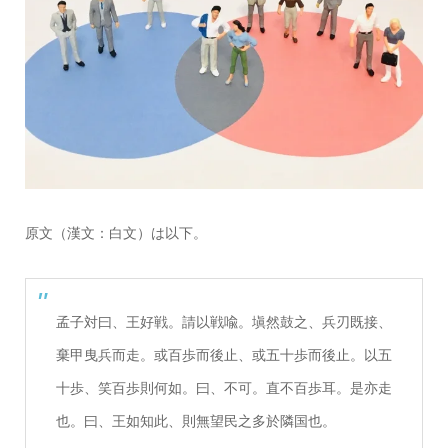
原文（漢文：白文）は以下。
孟子対曰、王好戦。請以戦喩。塡然鼓之、兵刃既接、
棄甲曳兵而走。或百歩而後止、或五十歩而後止。以五
十歩、笑百歩則何如。曰、不可。直不百歩耳。是亦走
也。曰、王如知此、則無望民之多於隣国也。