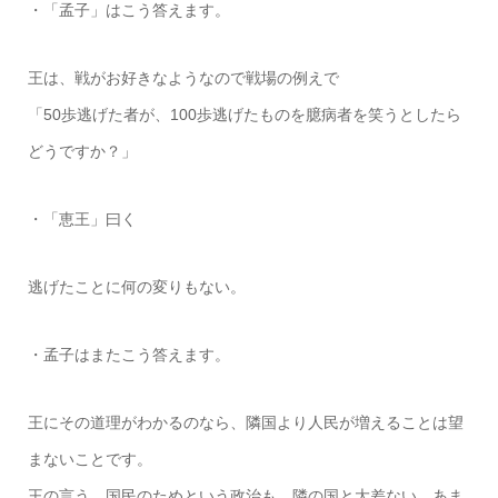
・「孟子」はこう答えます。
王は、戦がお好きなようなので戦場の例えで
「50歩逃げた者が、100歩逃げたものを臆病者を笑うとしたら
どうですか？」
・「恵王」曰く
逃げたことに何の変りもない。
・孟子はまたこう答えます。
王にその道理がわかるのなら、隣国より人民が増えることは望
まないことです。
王の言う、国民のためという政治も、隣の国と大差ない、あま