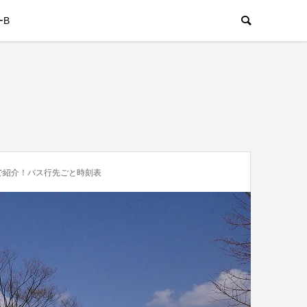
ーB
で紹介！バス行先ごと時刻表