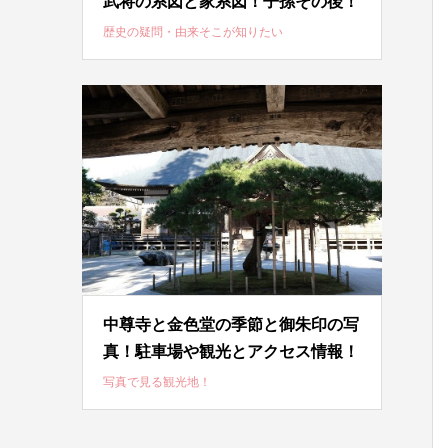
武将の系図と家系図！子孫その後！
歴史の疑問・由来そこが知りたい
中尊寺と金色堂の季節と御朱印の写
真！駐車場や観光とアクセス情報！
写真で見る観光地！