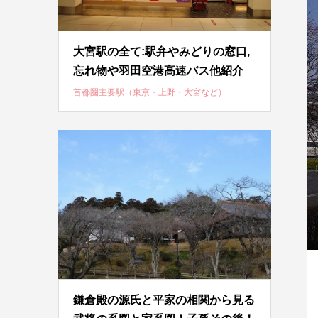
大宮駅の全て:駅弁やみどりの窓口,
忘れ物や羽田空港高速バス他紹介
首都圏主要駅（東京・上野・大宮など）
鎌倉殿の源氏と平家の相関から見る