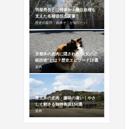
羽柴秀長とは何者か｜豊臣政権を
支えた名補佐役の実像
歴史の疑問・由来そこが知りたい
京都弁の皮肉に隠された“文化の正
統技術”とは？歴史エピソード10選
皮肉
東北弁の皮肉・嫌味の違い｜やさ
しく刺さる独特表現150選
皮肉