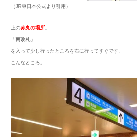
（JR東日本公式より引用）
上の
赤丸の場所
。
「南改札」
を入って少し行ったところを右に行ってすぐです。
こんなところ。