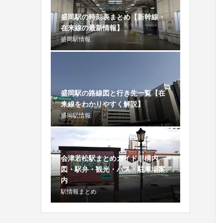
盛岡駅の時刻表まとめ【新幹線・
在来線の最新情報】
盛岡駅情報
盛岡駅の路線図と行き先一覧【在
来線をわかりやすく解説】
盛岡駅情報
会津若松駅まとめガイド｜構内
図・駅弁・観光・バス・駐車場案
内
駅情報まとめ