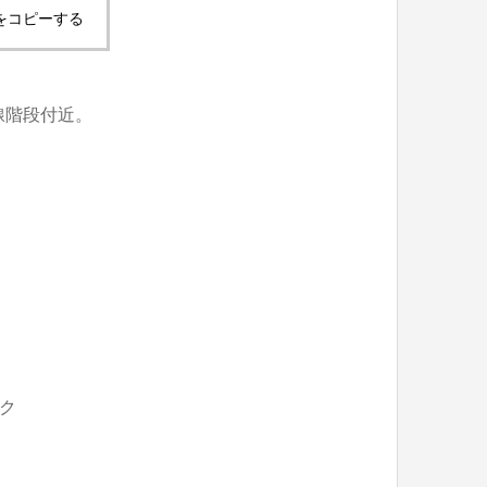
をコピーする
線階段付近。
ク