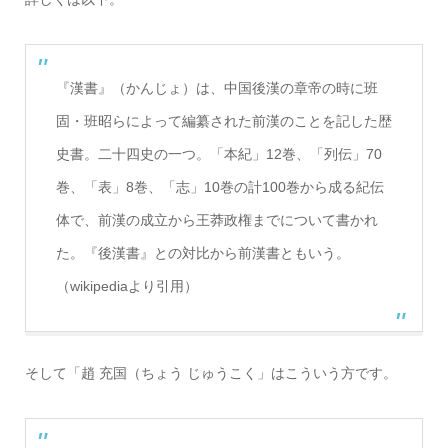
『漢書』（かんじょ）は、中国後漢の章帝の時に班
固・班昭らによって編纂された前漢のことを記した歴
史書。二十四史の一つ。「本紀」12巻、「列伝」70
巻、「表」8巻、「志」10巻の計100巻から成る紀伝
体で、前漢の成立から王莽政権までについて書かれ
た。『後漢書』との対比から前漢書ともいう。
（wikipediaより引用）
そして「趙 充国（ちょう じゅうこく」はこういう方です。