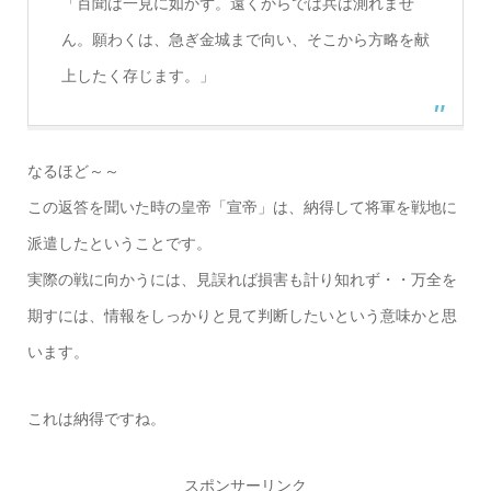
「百聞は一見に如かず。遠くからでは兵は測れませ
ん。願わくは、急ぎ金城まで向い、そこから方略を献
上したく存じます。」
なるほど～～
この返答を聞いた時の皇帝「宣帝」は、納得して将軍を戦地に
派遣したということです。
実際の戦に向かうには、見誤れば損害も計り知れず・・万全を
期すには、情報をしっかりと見て判断したいという意味かと思
います。
これは納得ですね。
スポンサーリンク