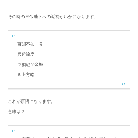
その時の皇帝陛下への返答がいかになります。
百聞不如一見
兵難踰度
臣願馳至金城
図上方略
これが原語になります。
意味は？