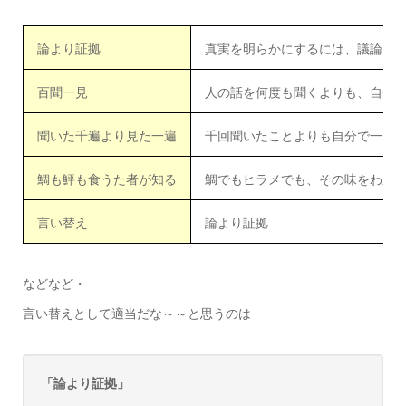
論より証拠
真実を明らかにするには、議論よ
百聞一見
人の話を何度も聞くよりも、自分
聞いた千遍より見た一遍
千回聞いたことよりも自分で一回
鯛も鮃も食うた者が知る
鯛でもヒラメでも、その味をわか
言い替え
論より証拠
などなど・
言い替えとして適当だな～～と思うのは
「論より証拠」