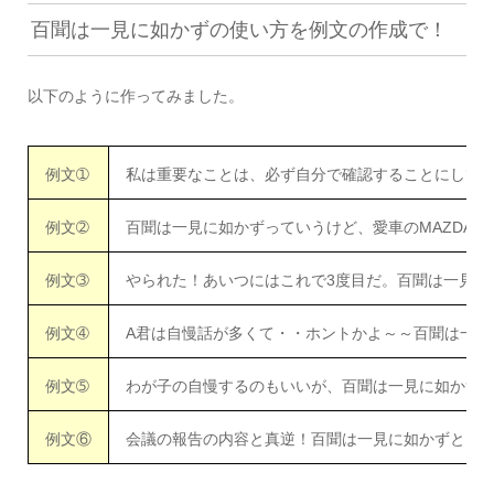
百聞は一見に如かずの使い方を例文の作成で！
以下のように作ってみました。
例文➀
私は重要なことは、必ず自分で確認することにして
例文➁
百聞は一見に如かずっていうけど、愛車のMAZDA
例文➂
やられた！あいつにはこれで3度目だ。百聞は一見に
例文➃
A君は自慢話が多くて・・ホントかよ～～百聞は一見
例文➄
わが子の自慢するのもいいが、百聞は一見に如かず
例文⑥
会議の報告の内容と真逆！百聞は一見に如かずとは