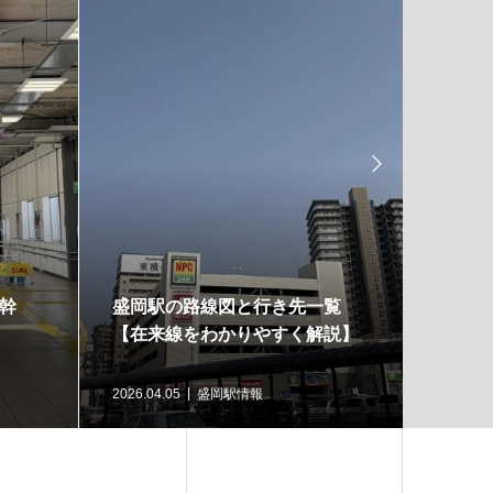

幹
盛岡駅の路線図と行き先一覧
会津若
【在来線をわかりやすく解説】
図・駅
案内
2026.04.05
盛岡駅情報
2026.03.