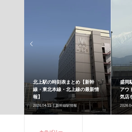

臣政権
北上駅の時刻表まとめ【新幹
盛岡
線・東北本線・北上線の最新情
アウ
報】
気店
2026.04.11
新幹線駅情報
2026.0