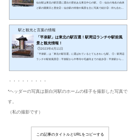
仙台駅は東北の駅百選に選出の歴史ある東北中心の駅。 ①：仙台の地名の由来
と駅の開業日と歴史②：仙台駅の特徴や風景を主に写真で紹介③：待ち合わせ
場所ステンドグラス名は「杜の賛歌」仙台駅から東北の各地に分かれます！ 仙
台駅の「東北の駅百選」の証明モニュメントの写真「仙台駅」は2002年に「鉄
道の日」に選出されました。「仙台」は東北のほぼ何事につけ「中心」証明モ
駅と観光と言葉の情報
ニュメント（証）は以下。もう一枚。仙台を説明するうえで欠かせない ①：
「杜の賛歌」②：「地名の由来」の銘板が同時に掲げられています。以下説明
「平泉駅」は東北の駅百選！駅周辺ランチや駅前風
しま...
景と観光情報！
🕒️2023年4月11日
「平泉駅」は「東北の駅百選」に選ばれているとてもきれいな駅。 ①：駅周辺
ランチや駅前風景②：平泉駅から中尊寺や毛越寺までの徒歩③：平泉駅から一
ノ関駅最安で最短の方法平泉駅は東北の駅百選に選ばれています。 「平泉駅」
は東北の駅百選！証明の写真紹介「平泉駅」は、世界遺産奥州平泉観光のいわ
ば「玄関」ともいえる駅。駅に降り立つと、真正面に毛越寺のこんもりとした
・・・・・・・・・
「杜」が見えます。東北の駅百選の証明「東北の駅百選」とは？以下の解説。
東北の駅百選（とうほくのえきひゃくせん）とは、「鉄道の日」記念行事の一
*ヘッダーの写真は新白河駅のホームの様子を撮影した写真で
環...
す。
（私の撮影です）
この記事のタイトルとURLをコピーする