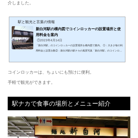
介しました。
駅と観光と言葉の情報
新白河駅の構内図でコインロッカーの設置場所と使
用料金を案内
🕒️2023年4月14日
「新白河駅」のコインロッカーの設置場所を構内図で案内。 ①：大きさ毎の利
用料金と設置台数②：新白河駅の駅ナカの風景写真「新白河駅」のコインロッ
カーは一か所。 「新白河駅」のコインロッカーの設置場所を構内図で案内「新
白河駅」の構内図は以下。上の構内図の赤丸の場所がコインロッカーの設置場
所。実際の設置場所の写真です。駅の二階の構内図ですが、駅はこじんまりし
コインロッカーは、ちょいにも預けに便利。
てとてもシンプル。改札出ると目につくと思います。「新白河駅」のコインロ
ッカーの大きさ（サイズ）の種類と利用料金以下の表に紹介します。小サイ
手軽で観光ができます。
ズ...
駅ナカで食事の場所とメニュー紹介