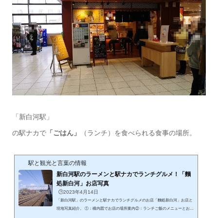
「新白河駅」
の駅ナカで
「ごはん」
（ランチ）を食べられる食事の場所。
駅と観光と言葉の情報
新白河駅のラーメンと駅ナカでランチグルメ！「麵
処新白河」お店写真
🕒️2023年4月14日
「新白河駅」のラーメンと駅ナカでランチグルメのお店「麵処新白河」お店と
現地写真紹介。 ①：構内図でお店の場所案内②：ランチご飯のメニューとお店
の写真③：おすすめメニューはそばとラーメン「麵処新白河はとてもきれいな