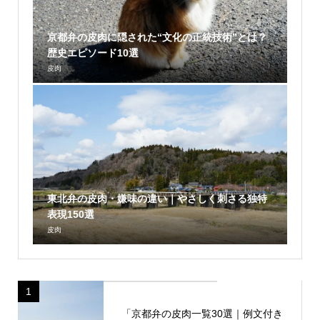
京都弁の皮肉に隠された“文化の正統技術”とは？
歴史エピソード10選
皮肉
東北弁の皮肉・嫌味の違い｜やさしく刺さる独特
表現150選
皮肉
1
「京都弁の皮肉一覧30選｜例文付き