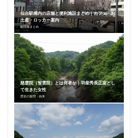
仙台駅構内の店舗と便利施設まとめ｜カフェ・お
土産・ロッカー案内
駅情報まとめ
慈雲院（智雲院）とは何者か｜羽柴秀長正室とし
て生きた女性
歴史の疑問・由来