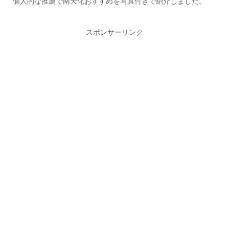
個人的な推薦で南天化おすすめを写真付きで紹介しました。
内図で。（JR公式より引用）上の構内図の赤丸①番の箇所です。実際の現地の
コンビの写真です。営業時間は以下。 平日：6:00～21：00土日祭：6:00～19：0
0...
スポンサーリンク