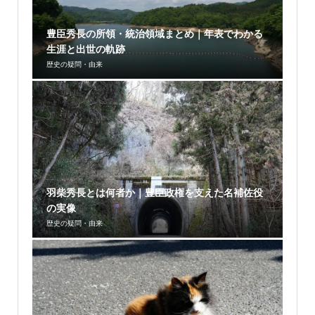
豊臣秀長の所領・統治領域まとめ｜年表でわかる
生涯と出世の軌跡
歴史の疑問・由来
羽柴秀長とは何者か｜豊臣政権を支えた名補佐役
の実像
歴史の疑問・由来