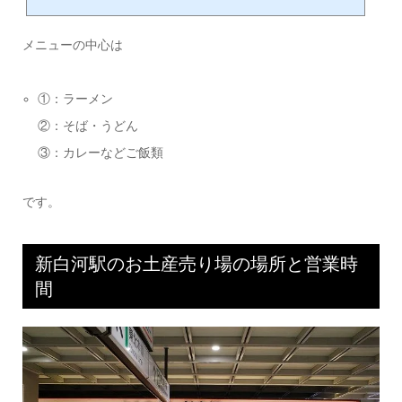
お店！ 「新白河駅」の駅ナカランチの場所を構内図で案内「新白河駅」でラン
チやご飯が食べられる場所のお店のおすすめは「麵処新白河」以下の構内図で
メニューの中心は
案内します。（JR公式より引用）実際のお店の写真です。場所は、東北本線と
東北新幹線の改札出てすぐの真正面。すぐ隣がお土産売り場です。新白河駅の
「...
①：ラーメン
②：そば・うどん
③：カレーなどご飯類
です。
新白河駅のお土産売り場の場所と営業時
間