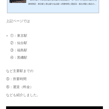
業時間②：東京駅と郡山駅や仙台駅へ所要時間と運賃③：新白河駅に掲示の路
線図の写真紹介「新白河駅」のみどりの窓口の場所や時刻表の案内です。 「新
白河駅」の東北本線と東北新幹線の時刻表の案内「新白河駅」の通過電車（路
線）は ①：東北本線②：東北新幹線の二系統。以下に現地に掲示の時刻表の写
上記ページでは
真で紹介します。「東北新幹線」の時刻表！駅掲示の時刻表の写真で案内駅に
掲示のおなじみの新幹線時刻表です。「新白河駅」に停車の東北新幹線は各駅
が...
①：東京駅
②：仙台駅
③：福島駅
④：黒磯駅
など主要駅までの
⑤：所要時間
⑥：運賃（料金）
なども紹介しました。