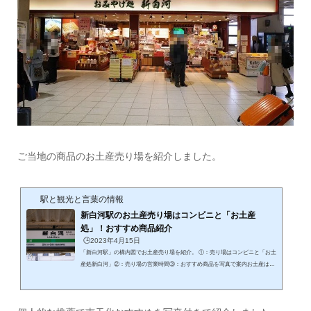
ご当地の商品のお土産売り場を紹介しました。
駅と観光と言葉の情報
新白河駅のお土産売り場はコンビニと「お土産
処」！おすすめ商品紹介
🕒️2023年4月15日
「新白河駅」の構内図でお土産売り場を紹介。 ①：売り場はコンビニと「お土
産処新白河」②：売り場の営業時間③：おすすめ商品を写真で案内お土産は地
元の特産が喜ばれます！ 「新白河駅」のお土産売り場コンビニ「ニューデイ
ズ」の場所と営業時間「新白河駅」のお土産売り場の一か所はコンビニの「ニ
ューデイズ」本来はコンビニですが、お土産品も一部置いています。場所を構