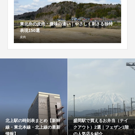
東北弁の皮肉・嫌味の違い｜やさしく刺さる独特
表現150選
皮肉
北上駅の時刻表まとめ【新幹
盛岡駅で買えるお弁当（テイ
線・東北本線・北上線の最新
クアウト）2選｜フェザン1階
情報】
の人気店を紹介