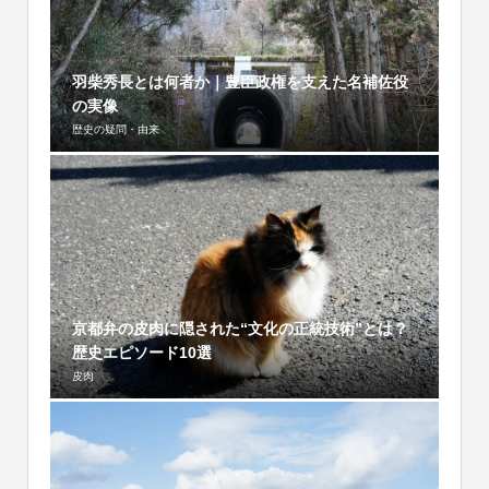
羽柴秀長とは何者か｜豊臣政権を支えた名補佐役
の実像
歴史の疑問・由来
京都弁の皮肉に隠された“文化の正統技術”とは？
歴史エピソード10選
皮肉