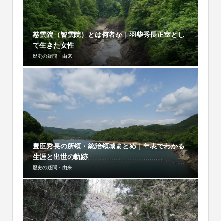
慈雲院（智雲院）とは何者か｜羽柴秀長正室とし
て生きた女性
歴史の疑問・由来
豊臣秀長の所領・統治領域まとめ｜年表でわかる
生涯と出世の軌跡
歴史の疑問・由来