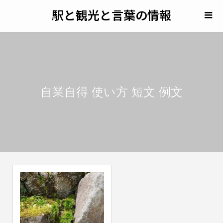
駅と観光と言葉の情報
自業自得 使い方 短文 例文